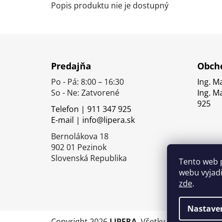
Popis produktu nie je dostupný
Z
á
Predajňa
Obcho
p
Po - Pá: 8:00 – 16:30
Ing. M
ä
So - Ne: Zatvorené
Ing. M
t
925
Telefon | 911 347 925
i
E-mail | info@lipera.sk
e
Bernolákova 18
902 01 Pezinok
Slovenská Republika
Tento web 
webu vyjadř
zde
.
Nastave
Copyright 2026
LIPERA
. Všetky práva vyhrade