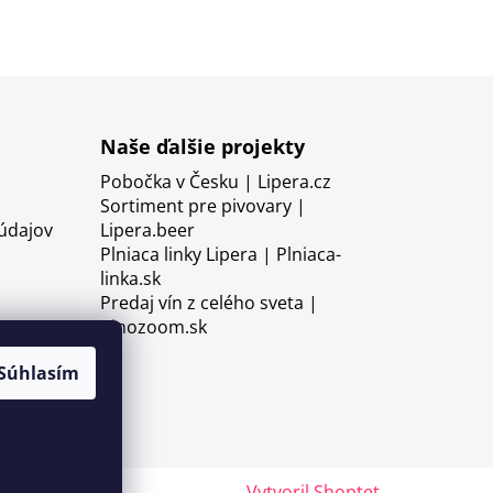
Naše ďalšie projekty
Pobočka v Česku | Lipera.cz
Sortiment pre pivovary |
údajov
Lipera.beer
Plniaca linky Lipera | Plniaca-
linka.sk
Predaj vín z celého sveta |
Vinozoom.sk
Súhlasím
Vytvoril Shoptet