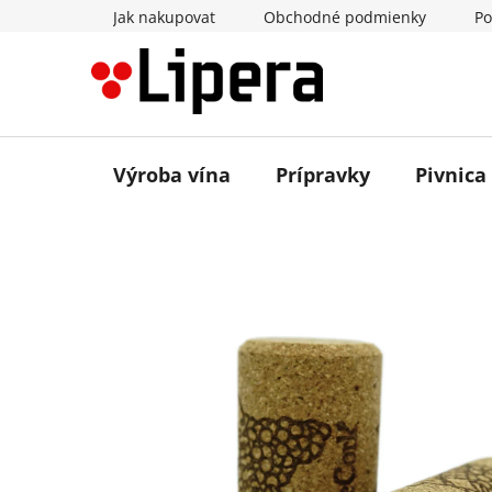
Prejsť
Jak nakupovat
Obchodné podmienky
Po
na
obsah
Výroba vína
Prípravky
Pivnica