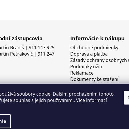
dní zástupcovia
Informácie k nákupu
artin Braniš | 911 147 925
Obchodné podmienky
artin Petrakovič | 911 247
Doprava a platba
Zásady ochrany osobných 
Podmínky užití
Reklamace
Dokumenty ke stažení
používá soubory cookie. Dalším procházením tohoto
ujete souhlas s jejich používáním.. Více informací
nie
né.