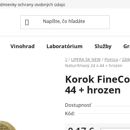
dmienky ochrany osobných údajov
Vinohrad
Laboratórium
Služby
Gr
Domov
/
LIPERA SK NEW
/
Pivnica
/
Zátk
Natur/tmavý 24 x 44 + hrozen
Korok FineCo
44 + hrozen
Dostupnosť
Kód: