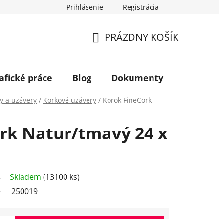
Prihlásenie
Registrácia
PRÁZDNY KOŠÍK
NÁKUPNÝ
KOŠÍK
afické práce
Blog
Dokumenty
Kontakt
y a uzávery
/
Korkové uzávery
/
Korok FineCork
rk Natur/tmavý 24 x
Skladem
(13100 ks)
250019