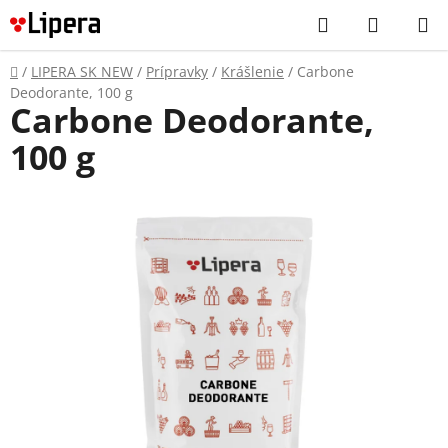
Prejsť
Hľadať
NÁKUP
na
KOŠÍK
obsah
Domov
/
LIPERA SK NEW
/
Prípravky
/
Krášlenie
/
Carbone
Deodorante, 100 g
Carbone Deodorante,
100 g