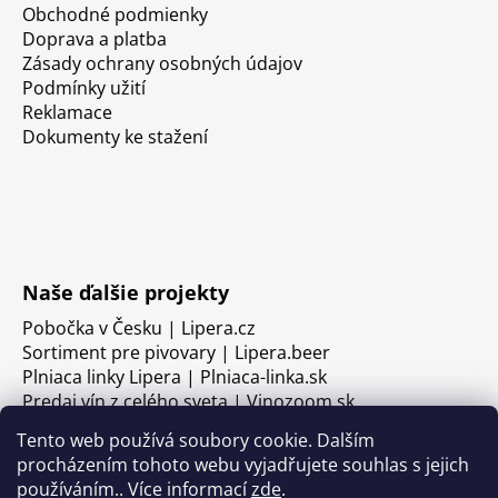
Obchodné podmienky
Doprava a platba
Zásady ochrany osobných údajov
Podmínky užití
Reklamace
Dokumenty ke stažení
Naše ďalšie projekty
Pobočka v Česku | Lipera.cz
Sortiment pre pivovary | Lipera.beer
Plniaca linky Lipera | Plniaca-linka.sk
Predaj vín z celého sveta | Vinozoom.sk
Tento web používá soubory cookie. Dalším
procházením tohoto webu vyjadřujete souhlas s jejich
používáním.. Více informací
zde
.