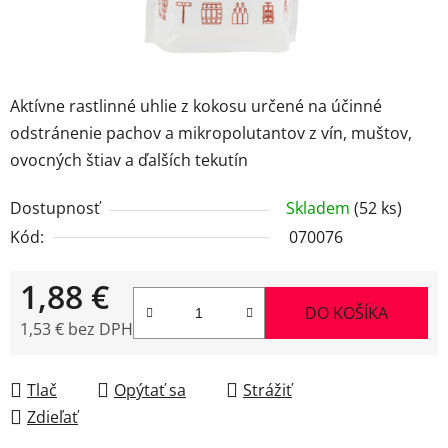
Aktívne rastlinné uhlie z kokosu určené na účinné
odstránenie pachov a mikropolutantov z vín, muštov,
ovocných štiav a ďalších tekutín
Dostupnosť
Skladem
(52 ks)
Kód:
070076
1,88 €
DO KOŠÍKA
1,53 € bez DPH
Jednotková cena:
Tlač
Opýtať sa
Strážiť
Zdieľať