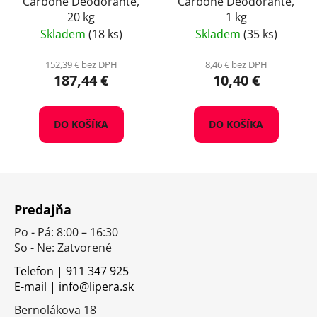
Carbone Deodorante,
Carbone Deodorante,
20 kg
1 kg
Skladem
(18 ks)
Skladem
(35 ks)
152,39 € bez DPH
8,46 € bez DPH
187,44 €
10,40 €
DO KOŠÍKA
DO KOŠÍKA
Z
á
Predajňa
p
Po - Pá: 8:00 – 16:30
ä
So - Ne: Zatvorené
t
i
Telefon | 911 347 925
E-mail | info@lipera.sk
e
Bernolákova 18