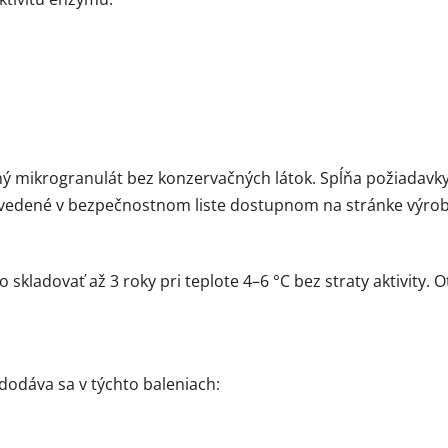
tný mikrogranulát bez konzervačných látok. Spĺňa požiadav
uvedené v bezpečnostnom liste dostupnom na stránke výrob
kladovať až 3 roky pri teplote 4–6 °C bez straty aktivity. O
dodáva sa v týchto baleniach: