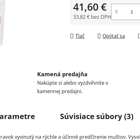
41,60 €
33,82 € bez DPH
Jednotková cena:
Tlač
Opýtať sa
Kamená predajňa
Nakúpte si alebo vyzdvihnite v
kamennej predajni.
arametre
Súvisiace súbory (3)
avok vyvinutý na rýchle a účinné predčírenie muštov. Vysoká