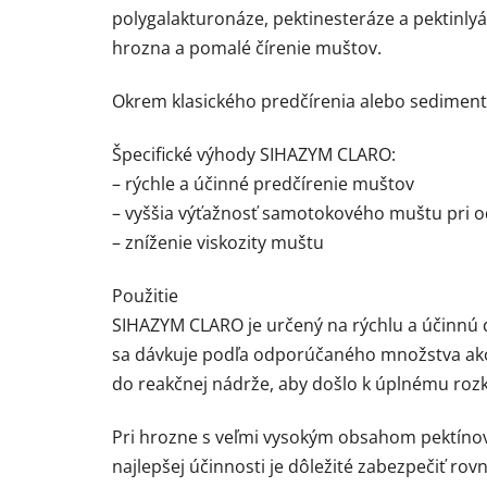
polygalakturonáze, pektinesteráze a pektinly
hrozna a pomalé čírenie muštov.
Okrem klasického predčírenia alebo sedimen
Špecifické výhody SIHAZYM CLARO:
– rýchle a účinné predčírenie muštov
– vyššia výťažnosť samotokového muštu pri
– zníženie viskozity muštu
Použitie
SIHAZYM CLARO je určený na rýchlu a účinnú 
sa dávkuje podľa odporúčaného množstva ako
do reakčnej nádrže, aby došlo k úplnému rozk
Pri hrozne s veľmi vysokým obsahom pektíno
najlepšej účinnosti je dôležité zabezpečiť r