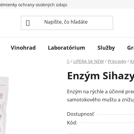
dmienky ochrany osobných údajov
Vinohrad
Laboratórium
Služby
Gr
Domov
/
LIPERA SK NEW
/
Prípravky
/
K
Enzým Sihazy
Enzým na rýchle a účinné pred
samotokového muštu a znižuje
Dostupnosť
Kód: