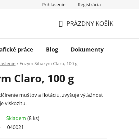
Prihlásenie
Registrácia
PRÁZDNY KOŠÍK
NÁKUPNÝ
KOŠÍK
afické práce
Blog
Dokumenty
Kontakt
rášlenie
/
Enzým Sihazym Claro, 100 g
m Claro, 100 g
čírenie muštov a flotáciu, zvyšuje výťažnosť
 viskozitu.
Skladem
(8 ks)
040021