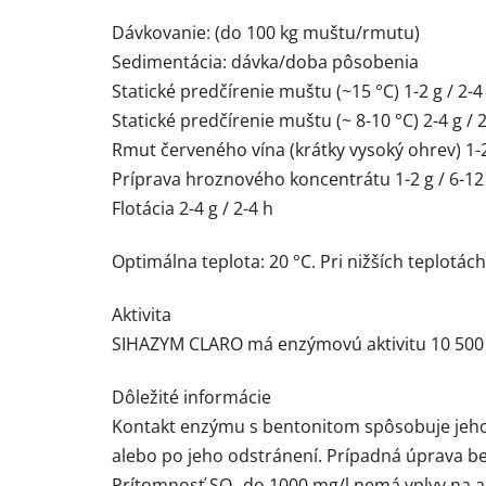
Dávkovanie: (do 100 kg muštu/rmutu)
Sedimentácia: dávka/doba pôsobenia
Statické predčírenie muštu (~15 °C) 1-2 g / 2-4
Statické predčírenie muštu (~ 8-10 °C) 2-4 g / 
Rmut červeného vína (krátky vysoký ohrev) 1-2
Príprava hroznového koncentrátu 1-2 g / 6-12
Flotácia 2-4 g / 2-4 h
Optimálna teplota: 20 °C. Pri nižších teplotác
Aktivita
SIHAZYM CLARO má enzýmovú aktivitu 10 500 PG
Dôležité informácie
Kontakt enzýmu s bentonitom spôsobuje jeho 
alebo po jeho odstránení. Prípadná úprava b
Prítomnosť SO₂ do 1000 mg/l nemá vplyv na a