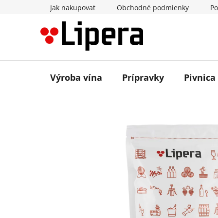
Prejsť
Jak nakupovat
Obchodné podmienky
Po
na
obsah
Výroba vína
Prípravky
Pivnica