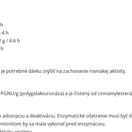
 h
2-4 h
 g / 4-6 h
 h
h je potrebné dávku zvýšiť na zachovanie rovnakej aktivity.
NU/g (polygalakturonáza) a je čistený od cinnamylesterázo
adsorpciu a deaktiváciu. Enzymatické ošetrenie musí byť
entonitom by sa mala vykonať pred enzymáciou.
ktivitu enzýmu.