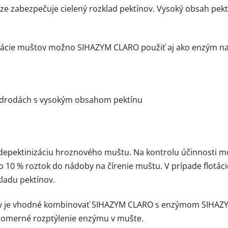
áze zabezpečuje cielený rozklad pektínov. Vysoký obsah pek
tácie muštov možno SIHAZYM CLARO použiť aj ako enzým na 
 odrodách s vysokým obsahom pektínu
depektinizáciu hroznového muštu. Na kontrolu účinnosti m
 10 % roztok do nádoby na čírenie muštu. V prípade flotá
ladu pektínov.
v je vhodné kombinovať SIHAZYM CLARO s enzýmom SIHAZYM
ovnomerné rozptýlenie enzýmu v mušte.