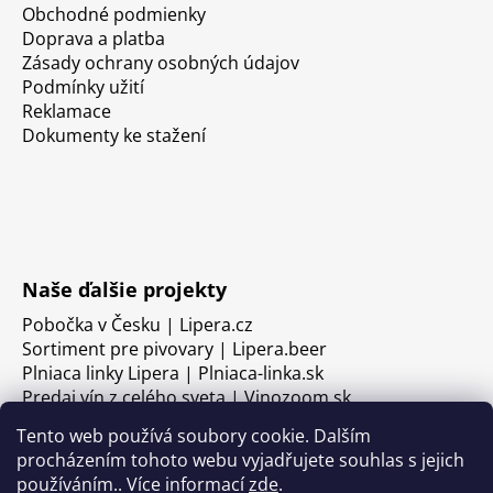
Obchodné podmienky
Doprava a platba
Zásady ochrany osobných údajov
Podmínky užití
Reklamace
Dokumenty ke stažení
Naše ďalšie projekty
Pobočka v Česku | Lipera.cz
Sortiment pre pivovary | Lipera.beer
Plniaca linky Lipera | Plniaca-linka.sk
Predaj vín z celého sveta | Vinozoom.sk
Tento web používá soubory cookie. Dalším
procházením tohoto webu vyjadřujete souhlas s jejich
používáním.. Více informací
zde
.