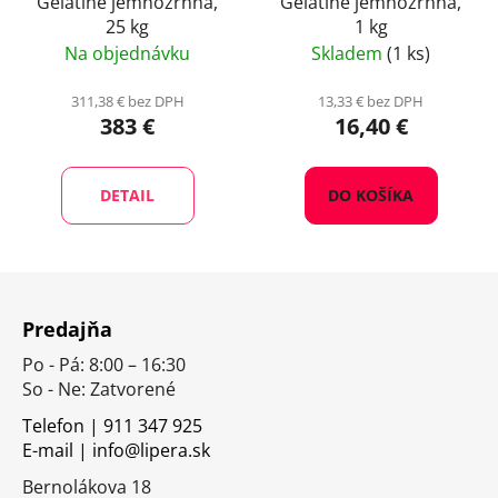
Gelatine jemnozrnná,
Gelatine jemnozrnná,
25 kg
1 kg
Na objednávku
Skladem
(1 ks)
311,38 € bez DPH
13,33 € bez DPH
383 €
16,40 €
DETAIL
DO KOŠÍKA
Z
á
Predajňa
p
Po - Pá: 8:00 – 16:30
ä
So - Ne: Zatvorené
t
i
Telefon | 911 347 925
E-mail | info@lipera.sk
e
Bernolákova 18