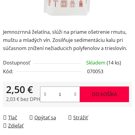
Jemnozrnná želatína, slúži na priame ošetrenie rmutu,
muštu a mladých vín. Zosilňuje sedimentáciu kalu pri
súčasnom znížení nežiaducich polyfenolov a trieslovín.
Dostupnosť
Skladem
(14 ks)
Kód:
070053
2,50 €
DO KOŠÍKA
2,03 € bez DPH
Jednotková cena:
Tlač
Opýtať sa
Strážiť
Zdieľať