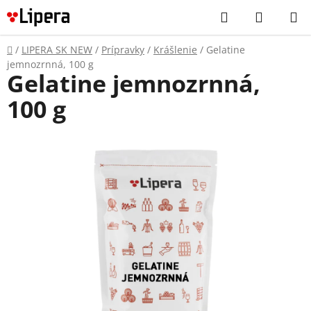
Prejsť
Hľadať
NÁKUP
na
KOŠÍK
obsah
Domov
/
LIPERA SK NEW
/
Prípravky
/
Krášlenie
/
Gelatine
jemnozrnná, 100 g
Gelatine jemnozrnná,
100 g