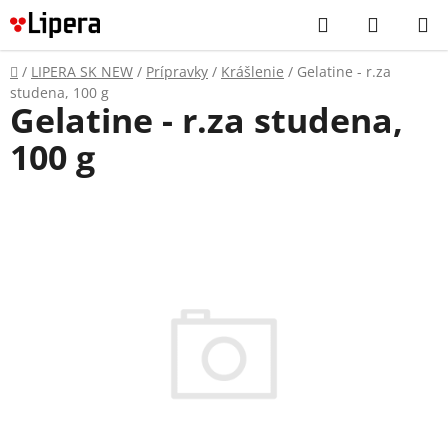
Prejsť
Hľadať
NÁKUP
na
KOŠÍK
obsah
Domov
/
LIPERA SK NEW
/
Prípravky
/
Krášlenie
/
Gelatine - r.za
studena, 100 g
Gelatine - r.za studena,
100 g