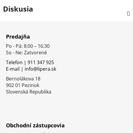
Diskusia
Z
á
Predajňa
p
Po - Pá: 8:00 – 16:30
ä
So - Ne: Zatvorené
t
i
Telefon | 911 347 925
E-mail | info@lipera.sk
e
Bernolákova 18
902 01 Pezinok
Slovenská Republika
Obchodní zástupcovia