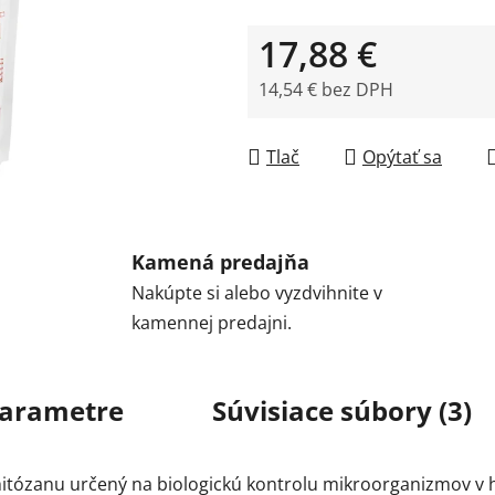
17,88 €
14,54 € bez DPH
Jednotková cena:
Tlač
Opýtať sa
Kamená predajňa
Nakúpte si alebo vyzdvihnite v
kamennej predajni.
arametre
Súvisiace súbory (3)
hitózanu určený na biologickú kontrolu mikroorganizmov v 