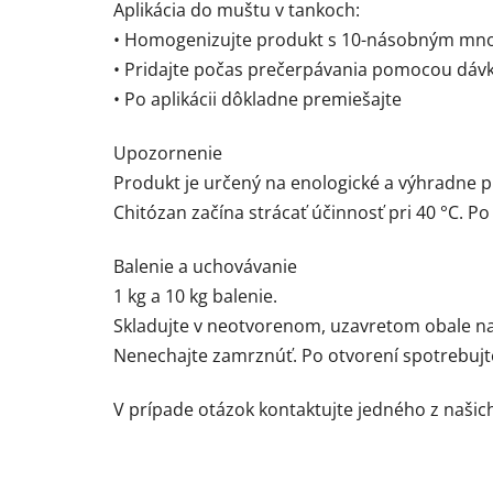
Aplikácia do muštu v tankoch:
• Homogenizujte produkt s 10-násobným mno
• Pridajte počas prečerpávania pomocou dáv
• Po aplikácii dôkladne premiešajte
Upozornenie
Produkt je určený na enologické a výhradne pr
Chitózan začína strácať účinnosť pri 40 °C. Po 
Balenie a uchovávanie
1 kg a 10 kg balenie.
Skladujte v neotvorenom, uzavretom obale 
Nenechajte zamrznúť. Po otvorení spotrebujt
V prípade otázok kontaktujte jedného z naši