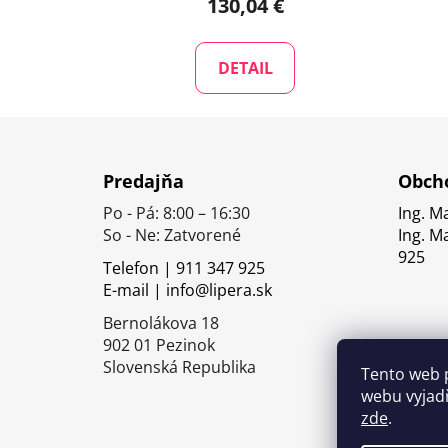
130,04 €
DETAIL
Z
á
Predajňa
Obcho
p
Po - Pá: 8:00 – 16:30
Ing. M
ä
So - Ne: Zatvorené
Ing. M
t
925
Telefon | 911 347 925
i
E-mail | info@lipera.sk
e
Bernolákova 18
902 01 Pezinok
Slovenská Republika
Tento web 
webu vyjadř
zde
.