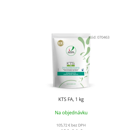
Kód:
070463
KTS FA, 1 kg
Na objednávku
105,72 € bez DPH