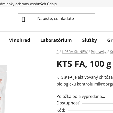
dmienky ochrany osobných údajov
Vinohrad
Laboratórium
Služby
Gr
Domov
/
LIPERA SK NEW
/
Prípravky
/
K
KTS FA, 100 g
KTS® FA je aktivovaný chitóz
biologickú kontrolu mikroorga
Položka bola vypredaná…
Dostupnosť
Kód: