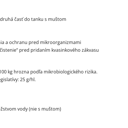
ci, druhá časť do tanku s muštom
enia a ochranu pred mikroorganizmami
vyčistenie“ pred pridaním kvasinkového zákvasu
00 kg hrozna podľa mikrobiologického rizika.
slatívy: 25 g/hl.
žstvom vody (nie s muštom)