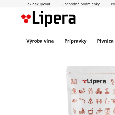
Prejsť
Jak nakupovat
Obchodné podmienky
Po
na
obsah
Výroba vína
Prípravky
Pivnica