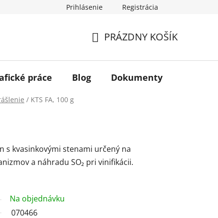
Prihlásenie
Registrácia
PRÁZDNY KOŠÍK
NÁKUPNÝ
KOŠÍK
afické práce
Blog
Dokumenty
Kontakt
rášlenie
/
KTS FA, 100 g
an s kvasinkovými stenami určený na
nizmov a náhradu SO₂ pri vinifikácii.
Na objednávku
070466