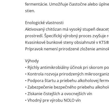
fermentácie. Umožňuje čiastočne alebo úplne
stien.
Enologické vlastnosti
Aktivovaný chitózan má vysoký stupeň deacety
prostredí. Špecifický výrobný proces zvyšuje 
Kvasinkové bunkové steny obsiahnuté v KTS® F
Prípravok nemení prirodzené zloženie aminoky
Výhody
• Rýchly antimikrobiálny účinok pri skorom p
• Kontrola rozvoja prirodzených mikroorgani
• Podpora štartu a priebehu alkoholovej ferm
• Zabezpečenie bezpečného priebehu alkoholov
• Získanie čistejších a ovocnejších vín
• Vhodný pre výrobu NOLO vín