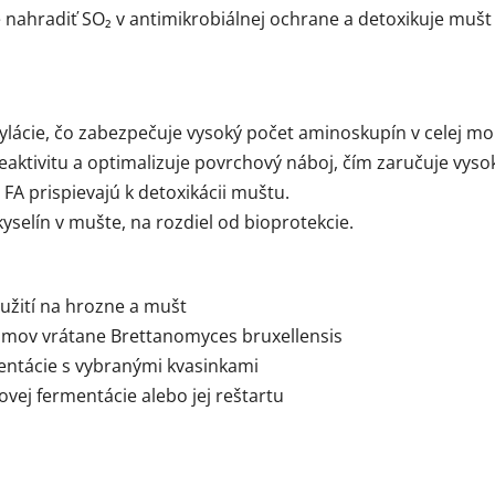
 nahradiť SO₂ v antimikrobiálnej ochrane a detoxikuje mu
lácie, čo zabezpečuje vysoký počet aminoskupín v celej mol
reaktivitu a optimalizuje povrchový náboj, čím zaručuje vys
A prispievajú k detoxikácii muštu.
selín v mušte, na rozdiel od bioprotekcie.
oužití na hrozne a mušt
zmov vrátane Brettanomyces bruxellensis
entácie s vybranými kvasinkami
ej fermentácie alebo jej reštartu