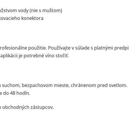
žstvom vody (nie s muštom)
kovacieho konektora
ofesionálne použitie. Používajte v súlade s platnými predpi
aplikácii je potrebné víno stočiť.
na suchom, bezpachovom mieste, chránenom pred svetlom.
e do 48 hodín.
ch obchodných zástupcov.