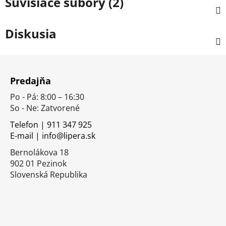
Súvisiace súbory (2)
Diskusia
Z
á
Predajňa
p
Po - Pá: 8:00 – 16:30
ä
So - Ne: Zatvorené
t
i
Telefon | 911 347 925
E-mail | info@lipera.sk
e
Bernolákova 18
902 01 Pezinok
Slovenská Republika