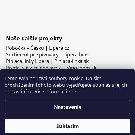
Naše ďalšie projekty
Pobočka v Česku | Lipera.cz
Sortiment pre pivovary | Lipera.beer
Plniaca linky Lipera | Plniaca-linka.sk
Predaj vín z celého sveta | Vinozoom.sk
Tento web používá soubory cookie. Dalším
procházením tohoto webu vyjadřujete souhlas s jejich
používáním.. Více informací
zde
.
Nastavenie
Súhlasím
Vytvoril Shoptet
Copyright 2026
LIPERA
. Všetky práva vyhradené.