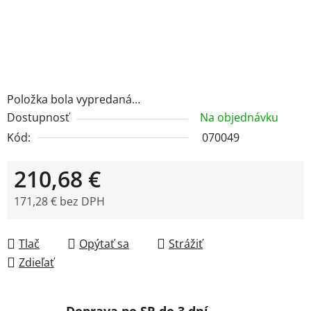
Položka bola vypredaná…
Dostupnosť
Na objednávku
Kód:
070049
210,68 €
171,28 € bez DPH
Jednotková cena:
Tlač
Opýtať sa
Strážiť
Zdieľať
Doprava po SR do 3 dní