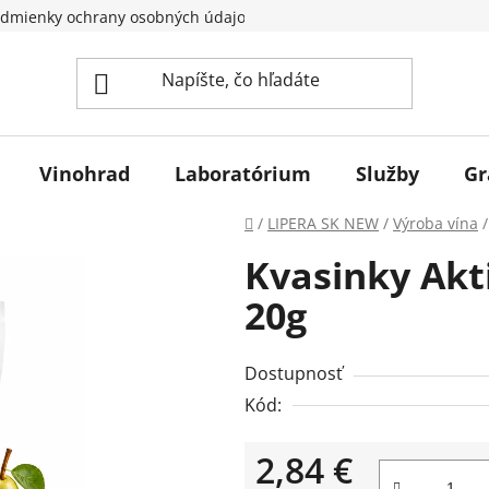
dmienky ochrany osobných údajov
Vinohrad
Laboratórium
Služby
Gr
Domov
/
LIPERA SK NEW
/
Výroba vína
/
Kvasinky Akti
20g
Dostupnosť
Kód:
2,84 €