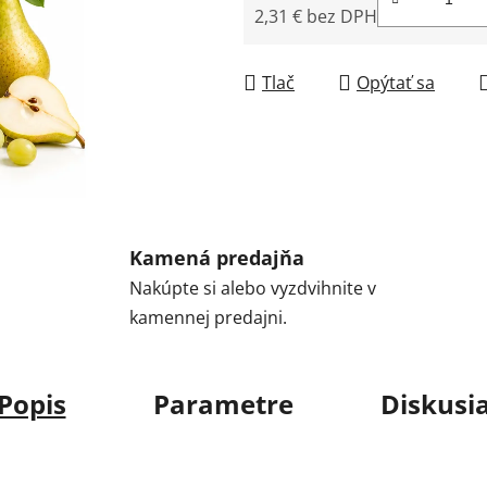
2,31 € bez DPH
Jednotková cena:
Tlač
Opýtať sa
Kamená predajňa
Nakúpte si alebo vyzdvihnite v
kamennej predajni.
Popis
Parametre
Diskusi