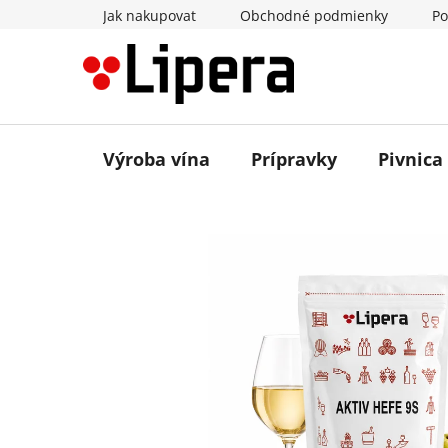
Prejsť
Jak nakupovat
Obchodné podmienky
Po
na
obsah
Výroba vína
Prípravky
Pivnica