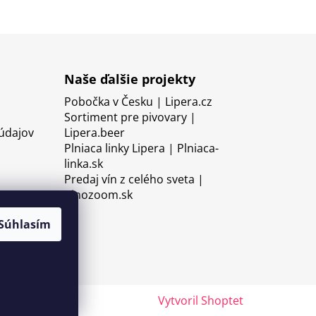
Naše ďalšie projekty
Pobočka v Česku | Lipera.cz
Sortiment pre pivovary |
údajov
Lipera.beer
Plniaca linky Lipera | Plniaca-
linka.sk
Predaj vín z celého sveta |
Vinozoom.sk
Súhlasím
Vytvoril Shoptet