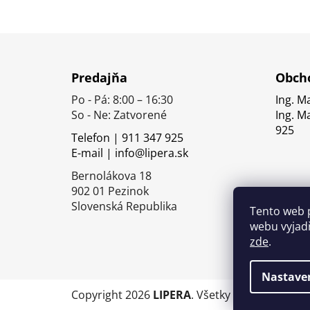
Z
á
Predajňa
Obcho
p
Po - Pá: 8:00 – 16:30
Ing. M
ä
So - Ne: Zatvorené
Ing. M
t
925
Telefon | 911 347 925
i
E-mail | info@lipera.sk
e
Bernolákova 18
902 01 Pezinok
Slovenská Republika
Tento web 
webu vyjadř
zde
.
Nastave
Copyright 2026
LIPERA
. Všetky práva vyhrade