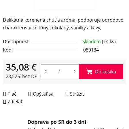
Delikátna korenená chuť a aróma, podporuje odrodovo
charakteristické tóny čokolády, vanilky a kávy,
Dostupnosť
Skladem
(14 ks)
Kód:
080134
35,08 €
Do košíka
28,52 € bez DPH
Jednotková cena:
Tlač
Opýtať sa
Strážiť
Zdieľať
Doprava po SR do 3 dní