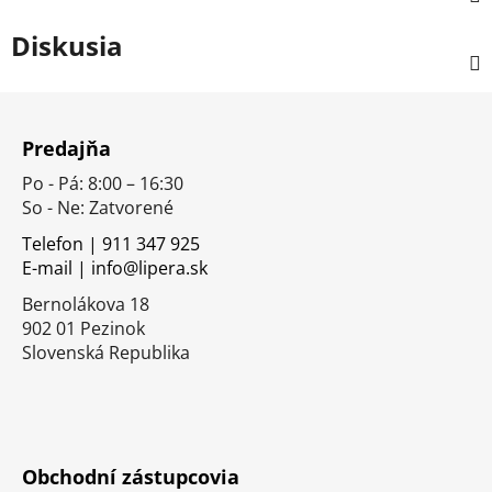
Diskusia
Z
á
Predajňa
p
Po - Pá: 8:00 – 16:30
ä
So - Ne: Zatvorené
t
i
Telefon | 911 347 925
E-mail | info@lipera.sk
e
Bernolákova 18
902 01 Pezinok
Slovenská Republika
Obchodní zástupcovia