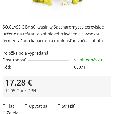
SO.CLASSIC BY sú kvasinky Saccharomyces cerevisiae
určené na reštart alkoholového kvasenia s vysokou
fermentačnou kapacitou a odolnosťou voči alkoholu.
Položka bola vypredaná…
Dostupnosť
Na objednávku
Kód:
080711
17,28 €
14,05 € bez DPH
Jednotková cena:
Tlač
Opýtať sa
Strážiť
Zdieľať