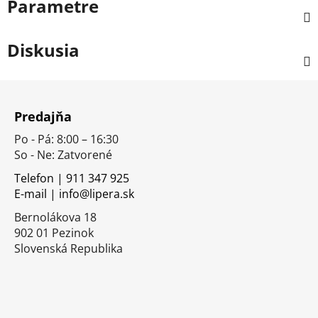
Parametre
Diskusia
Z
á
Predajňa
p
Po - Pá: 8:00 – 16:30
ä
So - Ne: Zatvorené
t
i
Telefon | 911 347 925
E-mail | info@lipera.sk
e
Bernolákova 18
902 01 Pezinok
Slovenská Republika