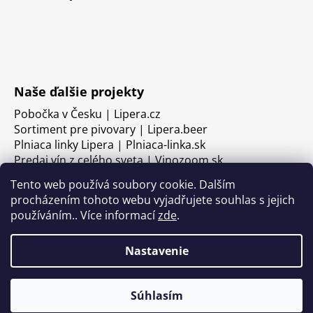
Naše ďalšie projekty
Pobočka v Česku | Lipera.cz
Sortiment pre pivovary | Lipera.beer
Plniaca linky Lipera | Plniaca-linka.sk
Predaj vín z celého sveta | Vinozoom.sk
Tento web používá soubory cookie. Dalším
procházením tohoto webu vyjadřujete souhlas s jejich
používáním.. Více informací
zde
.
Nastavenie
Súhlasím
Vytvoril Shoptet