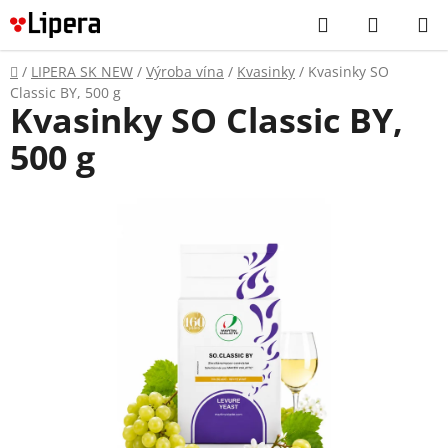
Prejsť
Hľadať
NÁKUP
na
KOŠÍK
obsah
Domov
/
LIPERA SK NEW
/
Výroba vína
/
Kvasinky
/
Kvasinky SO
Classic BY, 500 g
Kvasinky SO Classic BY,
500 g