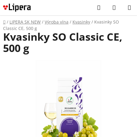
Prejsť
Hľadať
NÁKUP
na
KOŠÍK
obsah
Domov
/
LIPERA SK NEW
/
Výroba vína
/
Kvasinky
/
Kvasinky SO
Classic CE, 500 g
Kvasinky SO Classic CE,
500 g