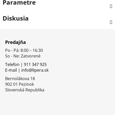
Parametre
Diskusia
Z
á
Predajňa
p
Po - Pá: 8:00 – 16:30
ä
So - Ne: Zatvorené
t
i
Telefon | 911 347 925
E-mail | info@lipera.sk
e
Bernolákova 18
902 01 Pezinok
Slovenská Republika