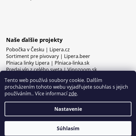
Naše ďalšie projekty
Pobočka v Česku | Lipera.cz
Sortiment pre pivovary | Lipera.beer
Plniaca linky Lipera | Plniaca-linka.sk
Predaj vín z celého sveta | Vinozoom.sk
Tento web používá soubory cookie. Dalším
procházením tohoto webu vyjadřujete souhlas s jejich
používáním.. Více informací
zde
.
Nastavenie
Súhlasím
Vytvoril Shoptet