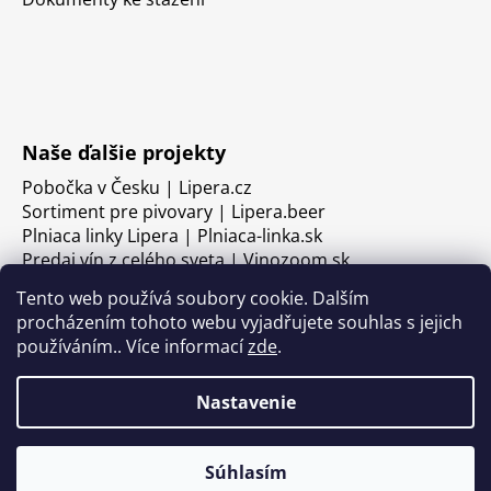
Naše ďalšie projekty
Pobočka v Česku | Lipera.cz
Sortiment pre pivovary | Lipera.beer
Plniaca linky Lipera | Plniaca-linka.sk
Predaj vín z celého sveta | Vinozoom.sk
Tento web používá soubory cookie. Dalším
procházením tohoto webu vyjadřujete souhlas s jejich
používáním.. Více informací
zde
.
Nastavenie
Súhlasím
Vytvoril Shoptet