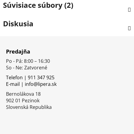
Súvisiace súbory (2)
Diskusia
Z
á
Predajňa
p
Po - Pá: 8:00 – 16:30
ä
So - Ne: Zatvorené
t
i
Telefon | 911 347 925
E-mail | info@lipera.sk
e
Bernolákova 18
902 01 Pezinok
Slovenská Republika