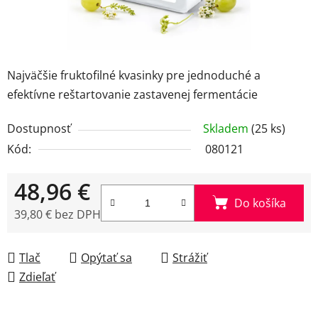
Najväčšie fruktofilné kvasinky pre jednoduché a
efektívne reštartovanie zastavenej fermentácie
Dostupnosť
Skladem
(25 ks)
Kód:
080121
48,96 €
Do košíka
39,80 € bez DPH
Jednotková cena:
Tlač
Opýtať sa
Strážiť
Zdieľať