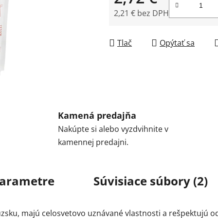
2,21 € bez DPH
Jednotková cena:
Tlač
Opýtať sa
Kamená predajňa
Nakúpte si alebo vyzdvihnite v
kamennej predajni.
arametre
Súvisiace súbory (2)
sku, majú celosvetovo uznávané vlastnosti a rešpektujú o