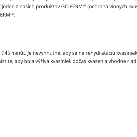
ť jeden z našich produktov GO-FERM™ (ochrana vínnych kvas
FERM™.
ť 45 minút. Je nevyhnutné, aby sa na rehydratáciu kvasiniek
tite, aby bola výživa kvasiniek počas kvasenia vhodne riad