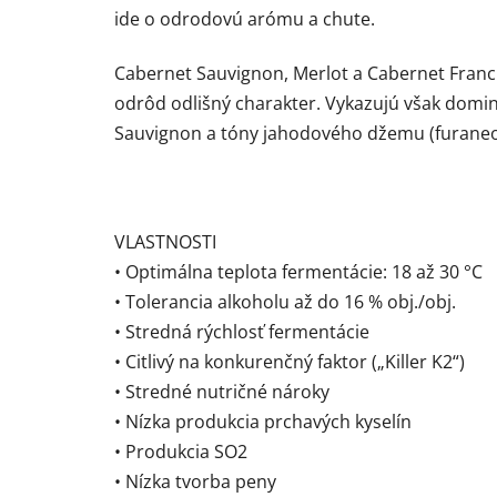
ide o odrodovú arómu a chute.
Cabernet Sauvignon, Merlot a Cabernet Franc 
odrôd odlišný charakter. Vykazujú však domina
Sauvignon a tóny jahodového džemu (furaneol
VLASTNOSTI
• Optimálna teplota fermentácie: 18 až 30 °C
• Tolerancia alkoholu až do 16 % obj./obj.
• Stredná rýchlosť fermentácie
• Citlivý na konkurenčný faktor („Killer K2“)
• Stredné nutričné ​​nároky
• Nízka produkcia prchavých kyselín
• Produkcia SO2
• Nízka tvorba peny