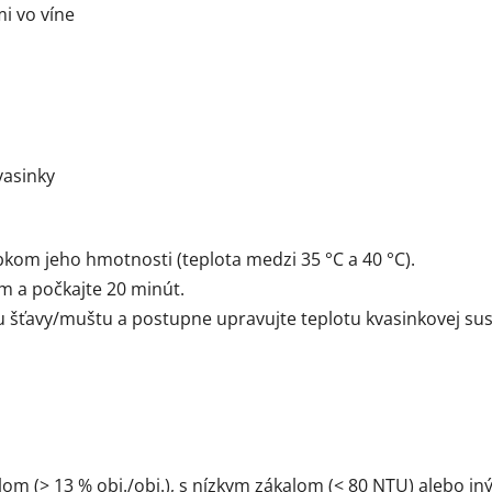
i vo víne
vasinky
bkom jeho hmotnosti (teplota medzi 35 °C a 40 °C).
m a počkajte 20 minút.
u šťavy/muštu a postupne upravujte teplotu kvasinkovej sus
om (> 13 % obj./obj.), s nízkym zákalom (< 80 NTU) alebo 