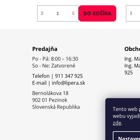
DO KOŠÍKA
Z
á
Predajňa
Obcho
p
Po - Pá: 8:00 – 16:30
Ing. M
ä
So - Ne: Zatvorené
Ing. M
t
925
Telefon | 911 347 925
i
E-mail | info@lipera.sk
e
Bernolákova 18
902 01 Pezinok
Slovenská Republika
Tento web 
webu vyjadř
zde
.
Nastave