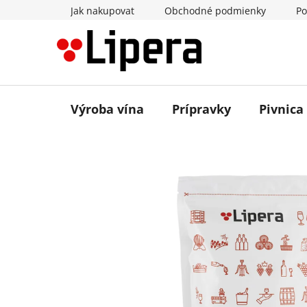
Prejsť
Jak nakupovat
Obchodné podmienky
Po
na
obsah
Výroba vína
Prípravky
Pivnica