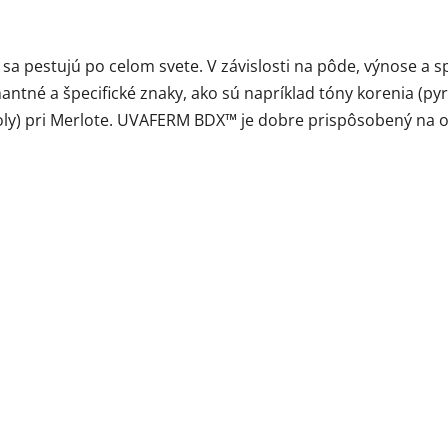
sa pestujú po celom svete. V závislosti na pôde, výnose a s
ntné a špecifické znaky, ako sú napríklad tóny korenia (py
y) pri Merlote. UVAFERM BDX™ je dobre prispôsobený na op