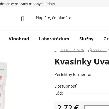
dmienky ochrany osobných údajov
Vinohrad
Laboratórium
Služby
Gr
Domov
/
LIPERA SK NEW
/
Výroba vína
/
Kvasinky Uva
Perfektný fermentor
Dostupnosť
Kód:
2,72 €