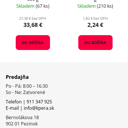
Skladem
(67 ks)
Skladem
(210 ks)
27,38 € bez DPH
1,82 € bez DPH
33,68 €
2,24 €
DO KOŠÍKA
DO KOŠÍKA
Z
á
Predajňa
p
Po - Pá: 8:00 – 16:30
ä
So - Ne: Zatvorené
t
i
Telefon | 911 347 925
E-mail | info@lipera.sk
e
Bernolákova 18
902 01 Pezinok