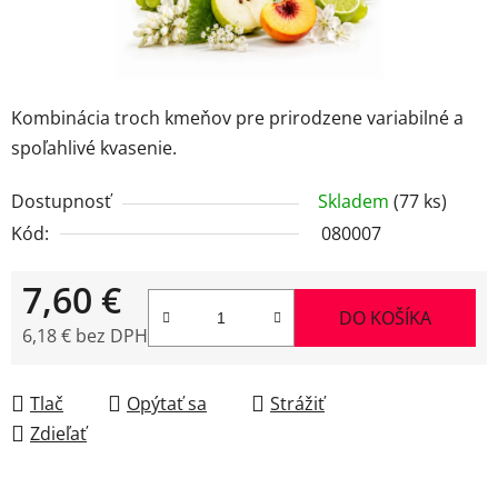
Kombinácia troch kmeňov pre prirodzene variabilné a
spoľahlivé kvasenie.
Dostupnosť
Skladem
(77 ks)
Kód:
080007
7,60 €
DO KOŠÍKA
6,18 € bez DPH
Jednotková cena:
Tlač
Opýtať sa
Strážiť
Zdieľať