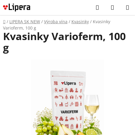
Prejsť
Hľadať
NÁKUP
na
KOŠÍK
obsah
Domov
/
LIPERA SK NEW
/
Výroba vína
/
Kvasinky
/
Kvasinky
Varioferm, 100 g
Kvasinky Varioferm, 100
g