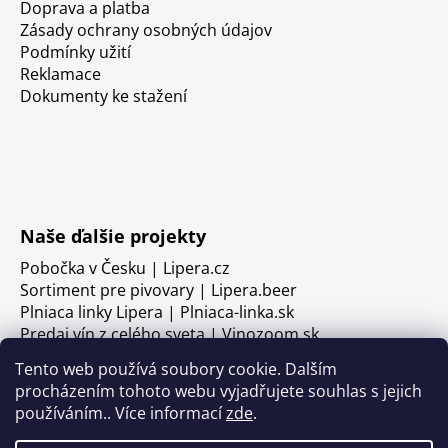
Doprava a platba
Zásady ochrany osobných údajov
Podmínky užití
Reklamace
Dokumenty ke stažení
Naše ďalšie projekty
Pobočka v Česku | Lipera.cz
Sortiment pre pivovary | Lipera.beer
Plniaca linky Lipera | Plniaca-linka.sk
Predaj vín z celého sveta | Vinozoom.sk
Tento web používá soubory cookie. Dalším
procházením tohoto webu vyjadřujete souhlas s jejich
používáním.. Více informací
zde
.