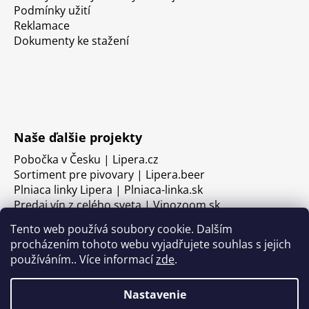
Podmínky užití
Reklamace
Dokumenty ke stažení
Naše ďalšie projekty
Pobočka v Česku | Lipera.cz
Sortiment pre pivovary | Lipera.beer
Plniaca linky Lipera | Plniaca-linka.sk
Predaj vín z celého sveta | Vinozoom.sk
Tento web používá soubory cookie. Dalším
procházením tohoto webu vyjadřujete souhlas s jejich
používáním.. Více informací
zde
.
Nastavenie