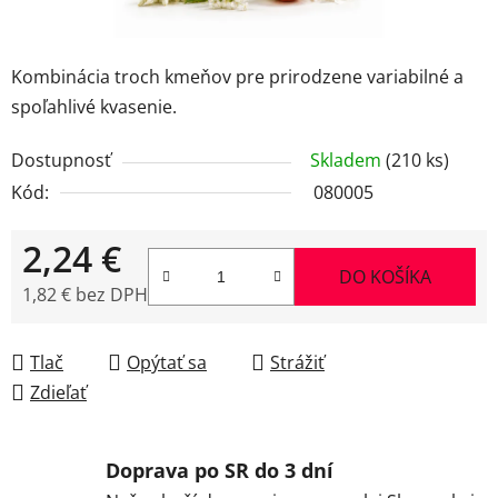
Kombinácia troch kmeňov pre prirodzene variabilné a
spoľahlivé kvasenie.
Dostupnosť
Skladem
(210 ks)
Kód:
080005
2,24 €
DO KOŠÍKA
1,82 € bez DPH
Jednotková cena:
Tlač
Opýtať sa
Strážiť
Zdieľať
Doprava po SR do 3 dní