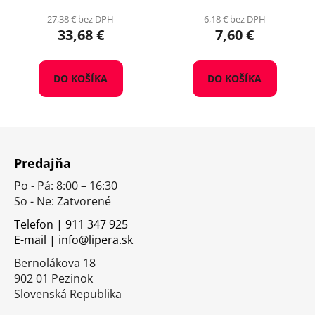
27,38 € bez DPH
6,18 € bez DPH
33,68 €
7,60 €
DO KOŠÍKA
DO KOŠÍKA
Z
á
Predajňa
p
Po - Pá: 8:00 – 16:30
ä
So - Ne: Zatvorené
t
i
Telefon | 911 347 925
E-mail | info@lipera.sk
e
Bernolákova 18
902 01 Pezinok
Slovenská Republika