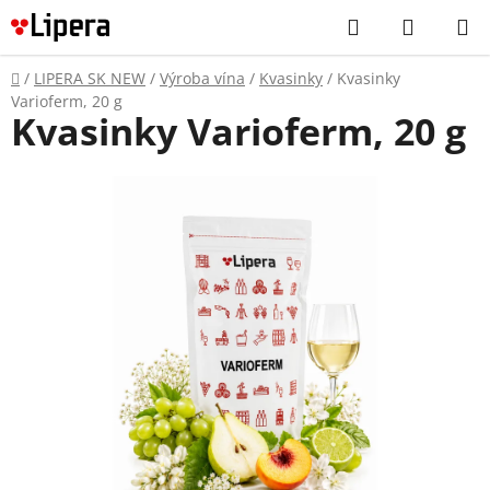
Prejsť
Hľadať
NÁKUP
na
KOŠÍK
obsah
Domov
/
LIPERA SK NEW
/
Výroba vína
/
Kvasinky
/
Kvasinky
Varioferm, 20 g
Kvasinky Varioferm, 20 g