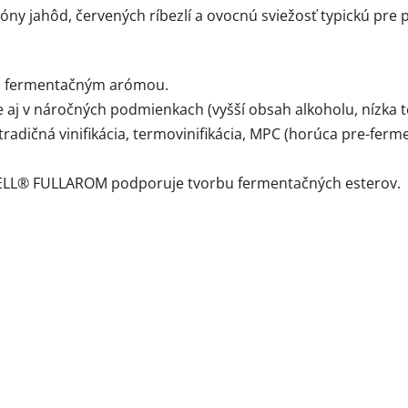
ny jahôd, červených ríbezlí a ovocnú sviežosť typickú pre 
ým fermentačným arómou.
 aj v náročných podmienkach (vyšší obsah alkoholu, nízka tep
 tradičná vinifikácia, termovinifikácia, MPC (horúca pre-fer
CELL® FULLAROM podporuje tvorbu fermentačných esterov.