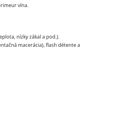
primeur vína.
lota, nízky zákal a pod.).
mentačná macerácia), flash détente a