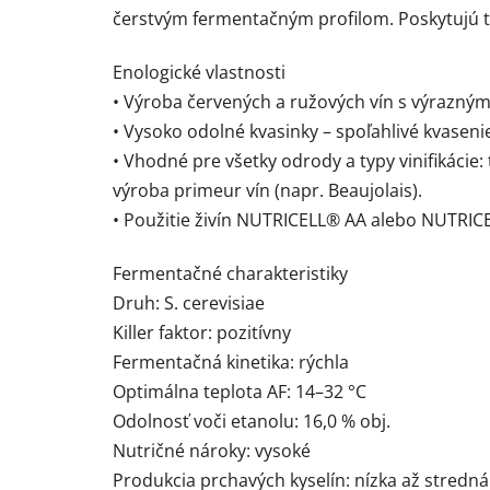
čerstvým fermentačným profilom. Poskytujú tó
Enologické vlastnosti
• Výroba červených a ružových vín s výrazn
• Vysoko odolné kvasinky – spoľahlivé kvasenie
• Vhodné pre všetky odrody a typy vinifikácie:
výroba primeur vín (napr. Beaujolais).
• Použitie živín NUTRICELL® AA alebo NUTRI
Fermentačné charakteristiky
Druh: S. cerevisiae
Killer faktor: pozitívny
Fermentačná kinetika: rýchla
Optimálna teplota AF: 14–32 °C
Odolnosť voči etanolu: 16,0 % obj.
Nutričné nároky: vysoké
Produkcia prchavých kyselín: nízka až stredná