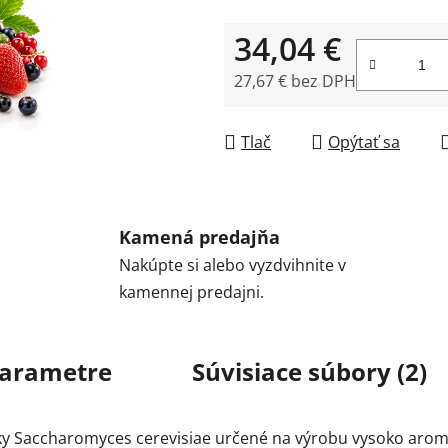
34,04 €
27,67 € bez DPH
Jednotková cena:
Tlač
Opýtať sa
Kamená predajňa
Nakúpte si alebo vyzdvihnite v
kamennej predajni.
arametre
Súvisiace súbory (2)
y Saccharomyces cerevisiae určené na výrobu vysoko aroma