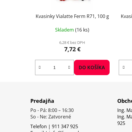
Kvasinky Vialatte Ferm R71, 100 g
Kvasi
Skladem
(16 ks)
6,28 € bez DPH
7,72 €
DO KOŠÍKA
Z
á
Predajňa
Obcho
p
Po - Pá: 8:00 – 16:30
Ing. M
ä
So - Ne: Zatvorené
Ing. M
t
925
Telefon | 911 347 925
i