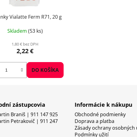
nky Vialatte Ferm R71, 20 g
Skladem
(53 ks)
1,80 € bez DPH
2,22 €
DO KOŠÍKA
dní zástupcovia
Informácie k nákupu
artin Braniš | 911 147 925
Obchodné podmienky
artin Petrakovič | 911 247
Doprava a platba
Zásady ochrany osobných 
Podmínky užití