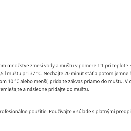
nom množstve zmesi vody a muštu v pomere 1:1 pri teplote 
 2,5 l muštu pri 37 °C. Nechajte 20 minút stáť a potom jemn
tom 10 °C alebo menší, pridajte zákvas priamo do muštu. 
emiešajte a následne pridajte do muštu.
ofesionálne použitie. Používajte v súlade s platnými predpi