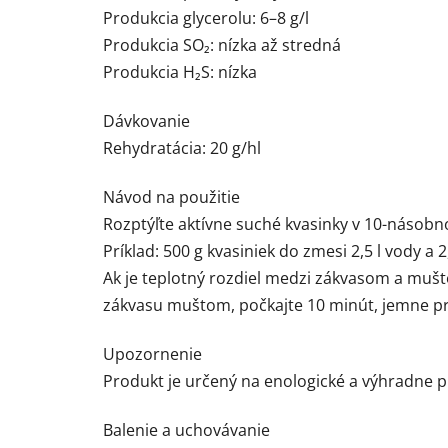
Produkcia glycerolu: 6–8 g/l
Produkcia SO₂: nízka až stredná
Produkcia H₂S: nízka
Dávkovanie
Rehydratácia: 20 g/hl
Návod na použitie
Rozptýľte aktívne suché kvasinky v 10-násob
Príklad: 500 g kvasiniek do zmesi 2,5 l vody a
Ak je teplotný rozdiel medzi zákvasom a muš
zákvasu muštom, počkajte 10 minút, jemne pr
Upozornenie
Produkt je určený na enologické a výhradne pr
Balenie a uchovávanie