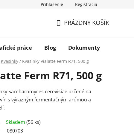
Prihlásenie
Registrácia
PRÁZDNY KOŠÍK
NÁKUPNÝ
KOŠÍK
afické práce
Blog
Dokumenty
Kontakt
Kvasinky
/
Kvasinky Vialatte Ferm R71, 500 g
atte Ferm R71, 500 g
nky Saccharomyces cerevisiae určené na
 vín s výrazným fermentačným arómou a
lí.
Skladem
(56 ks)
080703