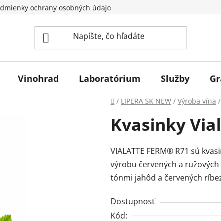
dmienky ochrany osobných údajov
Vinohrad
Laboratórium
Služby
Gr
Domov
/
LIPERA SK NEW
/
Výroba vína
/
Kvasinky Vial
VIALATTE FERM® R71 sú kvasi
výrobu červených a ružových
tónmi jahôd a červených ríbez
Dostupnosť
Kód: