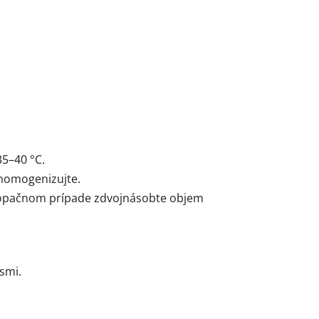
35–40 °C.
e homogenizujte.
V opačnom prípade zdvojnásobte objem
smi.