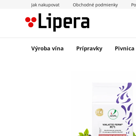
Prejsť
Jak nakupovat
Obchodné podmienky
Po
na
obsah
Výroba vína
Prípravky
Pivnica