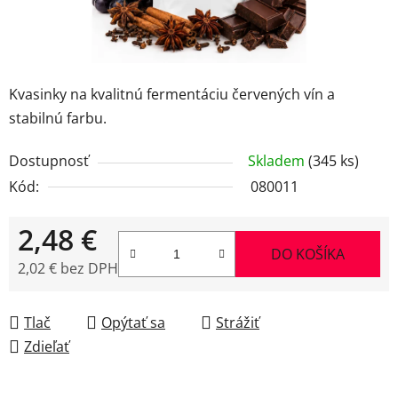
Kvasinky na kvalitnú fermentáciu červených vín a
stabilnú farbu.
Dostupnosť
Skladem
(345 ks)
Kód:
080011
2,48 €
DO KOŠÍKA
2,02 € bez DPH
Jednotková cena:
Tlač
Opýtať sa
Strážiť
Zdieľať