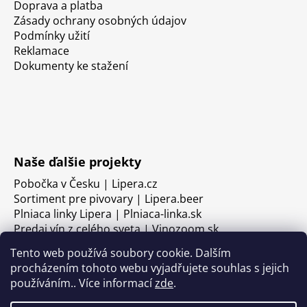
Doprava a platba
Zásady ochrany osobných údajov
Podmínky užití
Reklamace
Dokumenty ke stažení
Naše ďalšie projekty
Pobočka v Česku | Lipera.cz
Sortiment pre pivovary | Lipera.beer
Plniaca linky Lipera | Plniaca-linka.sk
Predaj vín z celého sveta | Vinozoom.sk
Tento web používá soubory cookie. Dalším
procházením tohoto webu vyjadřujete souhlas s jejich
používáním.. Více informací
zde
.