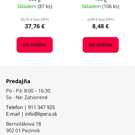
Skladem
(87 ks)
Skladem
(106 ks)
30,70 € bez DPH
6,89 € bez DPH
37,76 €
8,48 €
DO KOŠÍKA
DO KOŠÍKA
Z
á
Predajňa
p
Po - Pá: 8:00 – 16:30
ä
So - Ne: Zatvorené
t
i
Telefon | 911 347 925
E-mail | info@lipera.sk
e
Bernolákova 18
902 01 Pezinok