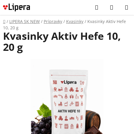
Prejsť
Hľadať
NÁKUP
na
KOŠÍK
obsah
Domov
/
LIPERA SK NEW
/
Prípravky
/
Kvasinky
/
Kvasinky Aktiv Hefe
10, 20 g
Kvasinky Aktiv Hefe 10,
20 g