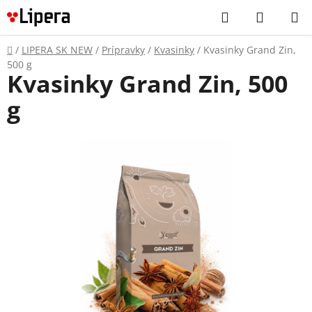
Prejsť
Hľadať
NÁKUP
na
KOŠÍK
obsah
Domov
/
LIPERA SK NEW
/
Prípravky
/
Kvasinky
/
Kvasinky Grand Zin,
500 g
Kvasinky Grand Zin, 500
g