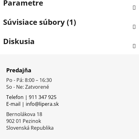
Parametre
Súvisiace súbory (1)
Diskusia
Z
á
Predajňa
p
Po - Pá: 8:00 – 16:30
ä
So - Ne: Zatvorené
t
i
Telefon | 911 347 925
E-mail | info@lipera.sk
e
Bernolákova 18
902 01 Pezinok
Slovenská Republika