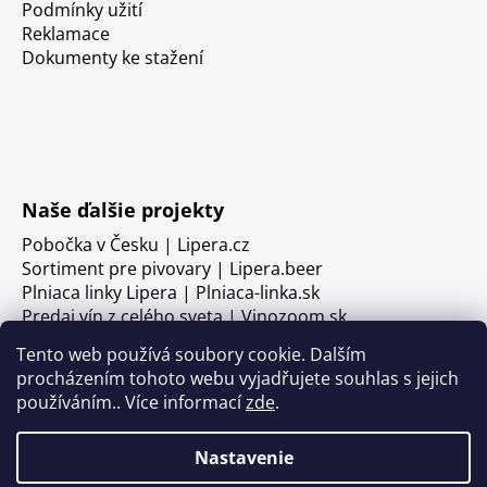
Podmínky užití
Reklamace
Dokumenty ke stažení
Naše ďalšie projekty
Pobočka v Česku | Lipera.cz
Sortiment pre pivovary | Lipera.beer
Plniaca linky Lipera | Plniaca-linka.sk
Predaj vín z celého sveta | Vinozoom.sk
Tento web používá soubory cookie. Dalším
procházením tohoto webu vyjadřujete souhlas s jejich
používáním.. Více informací
zde
.
Nastavenie