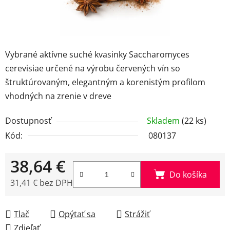
Vybrané aktívne suché kvasinky Saccharomyces
cerevisiae určené na výrobu červených vín so
štruktúrovaným, elegantným a korenistým profilom
vhodných na zrenie v dreve
Dostupnosť
Skladem
(22 ks)
Kód:
080137
38,64 €
Do košíka
31,41 € bez DPH
Jednotková cena:
Tlač
Opýtať sa
Strážiť
Zdieľať