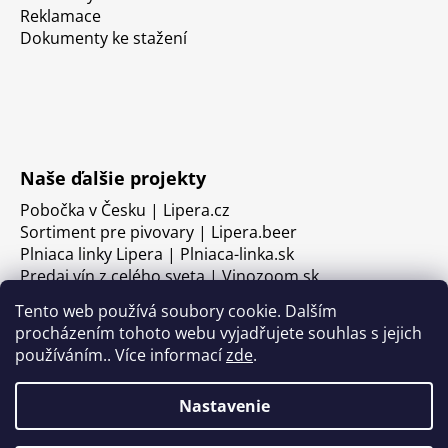
Reklamace
Dokumenty ke stažení
Naše ďalšie projekty
Pobočka v Česku | Lipera.cz
Sortiment pre pivovary | Lipera.beer
Plniaca linky Lipera | Plniaca-linka.sk
Predaj vín z celého sveta | Vinozoom.sk
Tento web používá soubory cookie. Dalším
procházením tohoto webu vyjadřujete souhlas s jejich
používáním.. Více informací
zde
.
Nastavenie