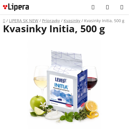
Prejsť
Hľadať
NÁKUP
na
KOŠÍK
obsah
Domov
/
LIPERA SK NEW
/
Prípravky
/
Kvasinky
/
Kvasinky Initia, 500 g
Kvasinky Initia, 500 g