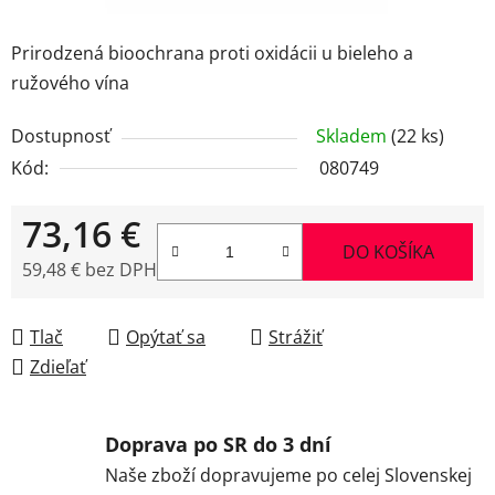
Prirodzená bioochrana proti oxidácii u bieleho a
ružového vína
Dostupnosť
Skladem
(22 ks)
Kód:
080749
73,16 €
DO KOŠÍKA
59,48 € bez DPH
Jednotková cena:
Tlač
Opýtať sa
Strážiť
Zdieľať
Doprava po SR do 3 dní
Naše zboží dopravujeme po celej Slovenskej