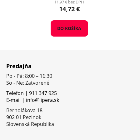
11,97 € bez DPH
14,72 €
DO KOŠÍKA
Z
á
Predajňa
p
Po - Pá: 8:00 – 16:30
ä
So - Ne: Zatvorené
t
i
Telefon | 911 347 925
E-mail | info@lipera.sk
e
Bernolákova 18
902 01 Pezinok
Slovenská Republika