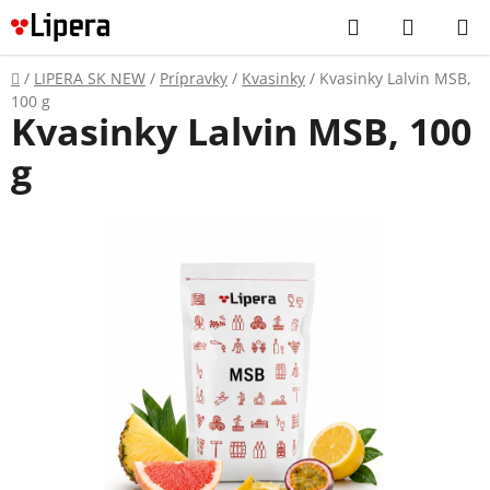
Prejsť
Hľadať
NÁKUP
na
KOŠÍK
obsah
Domov
/
LIPERA SK NEW
/
Prípravky
/
Kvasinky
/
Kvasinky Lalvin MSB,
100 g
Kvasinky Lalvin MSB, 100
g