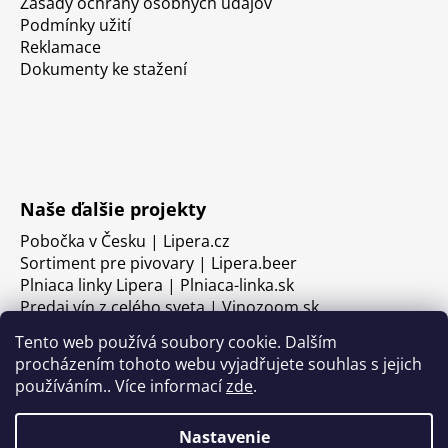
Zásady ochrany osobných údajov
Podmínky užití
Reklamace
Dokumenty ke stažení
Naše ďalšie projekty
Pobočka v Česku | Lipera.cz
Sortiment pre pivovary | Lipera.beer
Plniaca linky Lipera | Plniaca-linka.sk
Predaj vín z celého sveta | Vinozoom.sk
Tento web používá soubory cookie. Dalším
procházením tohoto webu vyjadřujete souhlas s jejich
používáním.. Více informací
zde
.
Nastavenie