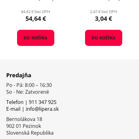
44,42 € bez DPH
2,47 € bez DPH
54,64 €
3,04 €
DO KOŠÍKA
DO KOŠÍKA
Z
á
Predajňa
p
Po - Pá: 8:00 – 16:30
ä
So - Ne: Zatvorené
t
i
Telefon | 911 347 925
E-mail | info@lipera.sk
e
Bernolákova 18
902 01 Pezinok
Slovenská Republika