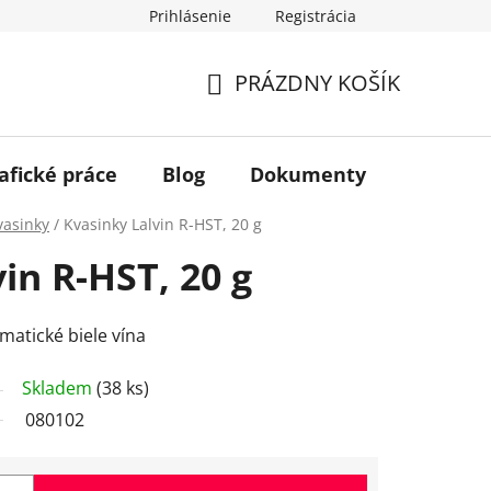
Prihlásenie
Registrácia
PRÁZDNY KOŠÍK
NÁKUPNÝ
KOŠÍK
afické práce
Blog
Dokumenty
Kontakt
vasinky
/
Kvasinky Lalvin R-HST, 20 g
in R-HST, 20 g
omatické biele vína
Skladem
(38 ks)
080102