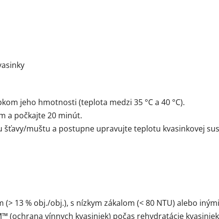
vasinky
bkom jeho hmotnosti (teplota medzi 35 °C a 40 °C).
m a počkajte 20 minút.
u šťavy/muštu a postupne upravujte teplotu kvasinkovej sus
(> 13 % obj./obj.), s nízkym zákalom (< 80 NTU) alebo in
 (ochrana vínnych kvasiniek) počas rehydratácie kvasiniek