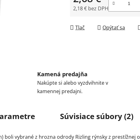
2,18 € bez DPH
Jednotková cena:
Tlač
Opýtať sa
Kamená predajňa
Nakúpte si alebo vyzdvihnite v
kamennej predajni.
arametre
Súvisiace súbory (2)
) boli vybrané z hrozna odrody Rizling rýnsky z prestížnej ob