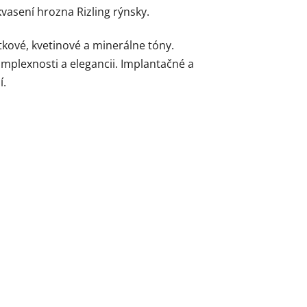
kvasení hrozna Rizling rýnsky.
tkové, kvetinové a minerálne tóny.
omplexnosti a elegancii. Implantačné a
í.