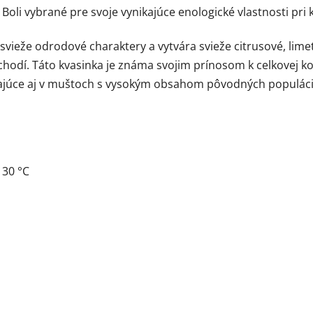
oli vybrané pre svoje vynikajúce enologické vlastnosti pri 
svieže odrodové charaktery a vytvára svieže citrusové, lime
oschodí. Táto kvasinka je známa svojim prínosom k celkovej k
ikajúce aj v muštoch s vysokým obsahom pôvodných populáci
 30 °C