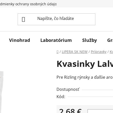
dmienky ochrany osobných údajov
Vinohrad
Laboratórium
Služby
Gr
Domov
/
LIPERA SK NEW
/
Prípravky
/
K
Kvasinky Lalv
Pre Rizling rýnsky a ďalšie ar
Dostupnosť
Kód:
2,68 €