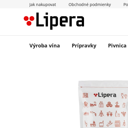
Prejsť
Jak nakupovat
Obchodné podmienky
Po
na
obsah
Výroba vína
Prípravky
Pivnica