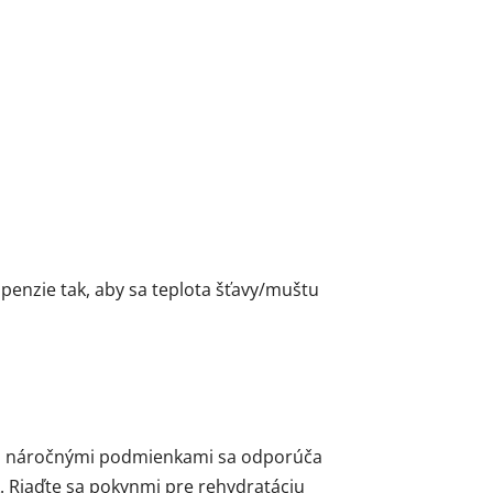
penzie tak, aby sa teplota šťavy/muštu
ými náročnými podmienkami sa odporúča
. Riaďte sa pokynmi pre rehydratáciu