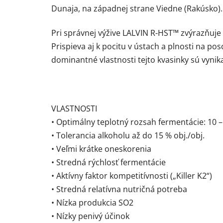
Dunaja, na západnej strane Viedne (Rakúsko). B
Pri správnej výžive LALVIN R-HST™ zvýrazňuje 
Prispieva aj k pocitu v ústach a plnosti na p
dominantné vlastnosti tejto kvasinky sú vyn
VLASTNOSTI
• Optimálny teplotný rozsah fermentácie: 10 –
• Tolerancia alkoholu až do 15 % obj./obj.
• Veľmi krátke oneskorenia
• Stredná rýchlosť fermentácie
• Aktívny faktor kompetitívnosti („Killer K2“)
• Stredná relatívna nutričná potreba
• Nízka produkcia SO2
• Nízky penivý účinok