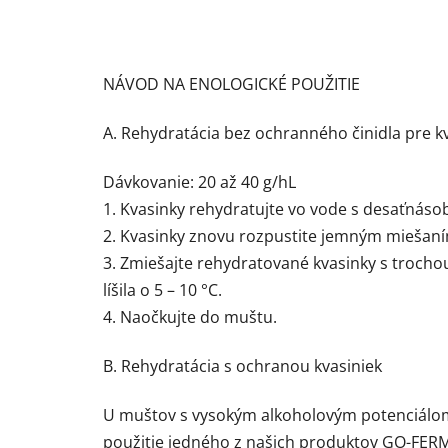
NÁVOD NA ENOLOGICKÉ POUŽITIE
A. Rehydratácia bez ochranného činidla pre k
Dávkovanie: 20 až 40 g/hL
1. Kvasinky rehydratujte vo vode s desaťnáso
2. Kvasinky znovu rozpustite jemným miešaní
3. Zmiešajte rehydratované kvasinky s trocho
líšila o 5 – 10 °C.
4. Naočkujte do muštu.
B. Rehydratácia s ochranou kvasiniek
U muštov s vysokým alkoholovým potenciálom 
použitie jedného z našich produktov GO-FERM™