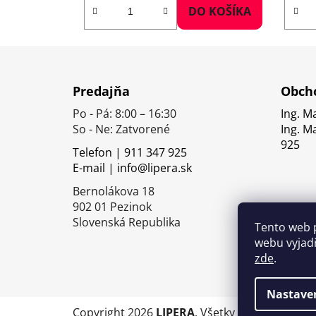
DO KOŠÍKA
Z
á
Predajňa
Obcho
p
Po - Pá: 8:00 – 16:30
Ing. M
ä
So - Ne: Zatvorené
Ing. M
t
925
Telefon | 911 347 925
i
E-mail | info@lipera.sk
e
Bernolákova 18
902 01 Pezinok
Slovenská Republika
Tento web 
webu vyjadř
zde
.
Nastave
Copyright 2026
LIPERA
. Všetky práva vyhrade