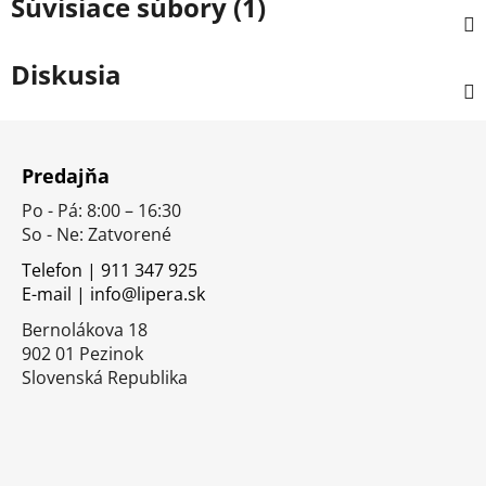
Súvisiace súbory (1)
Diskusia
Z
á
Predajňa
p
Po - Pá: 8:00 – 16:30
ä
So - Ne: Zatvorené
t
i
Telefon | 911 347 925
E-mail | info@lipera.sk
e
Bernolákova 18
902 01 Pezinok
Slovenská Republika