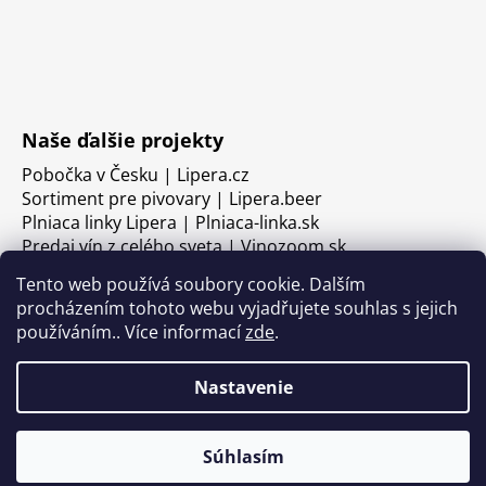
Naše ďalšie projekty
Pobočka v Česku | Lipera.cz
Sortiment pre pivovary | Lipera.beer
Plniaca linky Lipera | Plniaca-linka.sk
Predaj vín z celého sveta | Vinozoom.sk
Tento web používá soubory cookie. Dalším
procházením tohoto webu vyjadřujete souhlas s jejich
používáním.. Více informací
zde
.
Nastavenie
Súhlasím
Vytvoril Shoptet
Copyright 2026
LIPERA
. Všetky práva vyhradené.