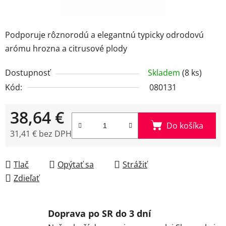
Podporuje rôznorodú a elegantnú typicky odrodovú
arómu hrozna a citrusové plody
Dostupnosť
Skladem
(8 ks)
Kód:
080131
38,64 €
Do košíka
31,41 € bez DPH
Jednotková cena:
Tlač
Opýtať sa
Strážiť
Zdieľať
Doprava po SR do 3 dní