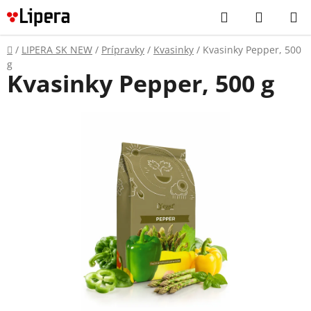
Prejsť
Hľadať
NÁKUP
na
KOŠÍK
obsah
Domov
/
LIPERA SK NEW
/
Prípravky
/
Kvasinky
/
Kvasinky Pepper, 500
g
Kvasinky Pepper, 500 g