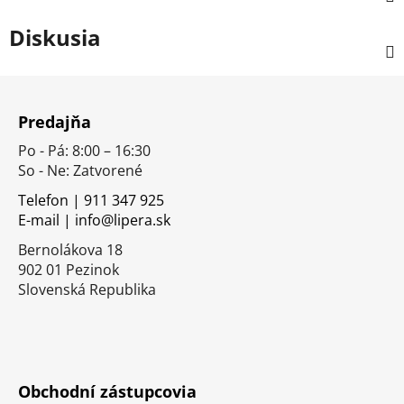
Diskusia
Z
á
Predajňa
p
Po - Pá: 8:00 – 16:30
ä
So - Ne: Zatvorené
t
i
Telefon | 911 347 925
E-mail | info@lipera.sk
e
Bernolákova 18
902 01 Pezinok
Slovenská Republika
Obchodní zástupcovia