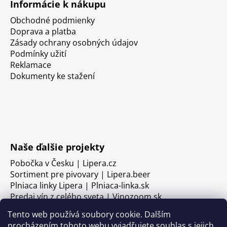
Informácie k nákupu
Obchodné podmienky
Doprava a platba
Zásady ochrany osobných údajov
Podmínky užití
Reklamace
Dokumenty ke stažení
Naše ďalšie projekty
Pobočka v Česku | Lipera.cz
Sortiment pre pivovary | Lipera.beer
Plniaca linky Lipera | Plniaca-linka.sk
Predaj vín z celého sveta | Vinozoom.sk
Tento web používá soubory cookie. Dalším
procházením tohoto webu vyjadřujete souhlas s jejich