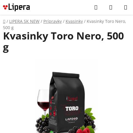
Prejsť
Hľadať
NÁKUP
na
KOŠÍK
obsah
Domov
/
LIPERA SK NEW
/
Prípravky
/
Kvasinky
/
Kvasinky Toro Nero,
500 g
Kvasinky Toro Nero, 500
g