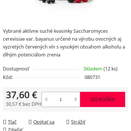
Vybrané aktívne suché kvasinky Saccharomyces
cerevisiae var. bayanus určené na výrobu ovocných aj
vyzretých červených vín s vysokým obsahom alkoholu a
dlhým potenciálom zrenia
Dostupnosť
Skladem
(12 ks)
Kód:
080731
37,60 €
DO KOŠÍKA
30,57 € bez DPH
Jednotková cena:
Tlač
Opýtať sa
Strážiť
Zdieľať