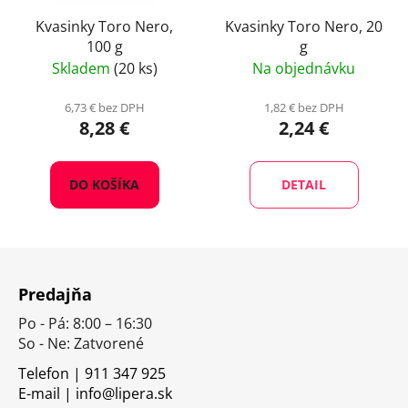
Kvasinky Toro Nero,
Kvasinky Toro Nero, 20
100 g
g
Skladem
(20 ks)
Na objednávku
6,73 € bez DPH
1,82 € bez DPH
8,28 €
2,24 €
DO KOŠÍKA
DETAIL
Z
á
Predajňa
p
Po - Pá: 8:00 – 16:30
ä
So - Ne: Zatvorené
t
i
Telefon | 911 347 925
E-mail | info@lipera.sk
e