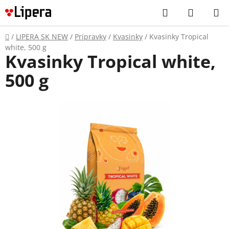
Prejsť
Hľadať
NÁKUP
na
KOŠÍK
obsah
Domov
/
LIPERA SK NEW
/
Prípravky
/
Kvasinky
/
Kvasinky Tropical
white, 500 g
Kvasinky Tropical white,
500 g