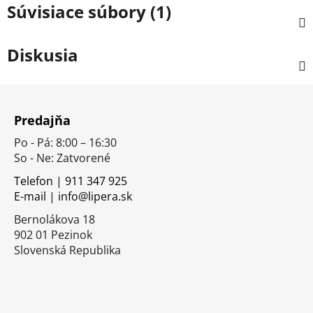
Súvisiace súbory (1)
Diskusia
Z
á
Predajňa
p
Po - Pá: 8:00 – 16:30
ä
So - Ne: Zatvorené
t
i
Telefon | 911 347 925
E-mail | info@lipera.sk
e
Bernolákova 18
902 01 Pezinok
Slovenská Republika