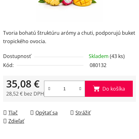
Tvoria bohatú štruktúru arómy a chuti, podporujú buket
tropického ovocia.
Dostupnosť
Skladem
(43 ks)
Kód:
080132
35,08 €
Do košíka
28,52 € bez DPH
Jednotková cena:
Tlač
Opýtať sa
Strážiť
Zdieľať