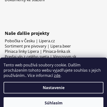
Naše ďalšie projekty
Pobočka v Česku | Lipera.cz
Sortiment pre pivovary | Lipera.beer
Plniaca linky Lipera | Plniaca-linka.sk
Predaj vín z celého sveta | Vinozoom.sk
Tento web používá soubory cookie. Dalším
procházením tohoto webu vyjadřujete souhlas s jejich
používáním.. Více informací
zde
.
Nastavenie
Súhlasím
Vytvoril Shoptet