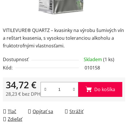
VITILEVURE® QUARTZ – kvasinky na výrobu šumivých vín
a reštart kvasenia, s vysokou toleranciou alkoholu a
fruktotrofnými vlastnosťami.
Dostupnosť
Skladem
(1 ks)
Kód:
010158
34,72 €
Do košíka
28,23 € bez DPH
Jednotková cena:
Tlač
Opýtať sa
Strážiť
Zdieľať