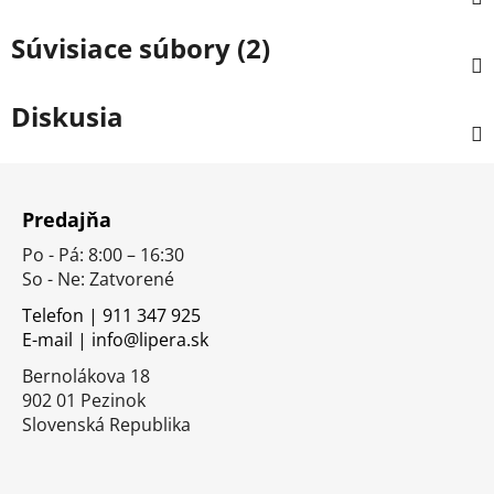
Súvisiace súbory (2)
Diskusia
Z
á
Predajňa
p
Po - Pá: 8:00 – 16:30
ä
So - Ne: Zatvorené
t
i
Telefon | 911 347 925
E-mail | info@lipera.sk
e
Bernolákova 18
902 01 Pezinok
Slovenská Republika