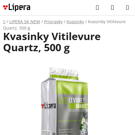
Prejsť
Hľadať
NÁKUP
na
KOŠÍK
obsah
Domov
/
LIPERA SK NEW
/
Prípravky
/
Kvasinky
/
Kvasinky Vitilevure
Quartz, 500 g
Kvasinky Vitilevure
Quartz, 500 g