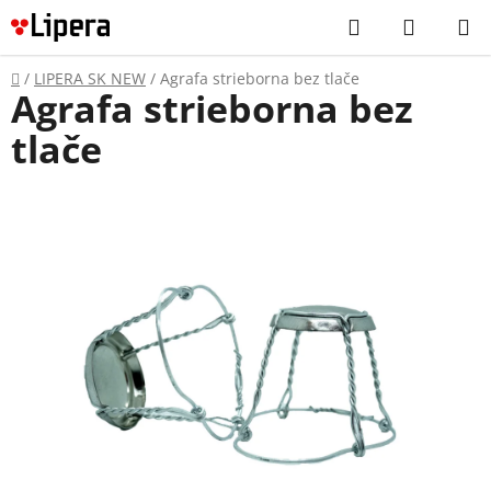
Prejsť
Hľadať
NÁKUP
na
KOŠÍK
obsah
Domov
/
LIPERA SK NEW
/
Agrafa strieborna bez tlače
Agrafa strieborna bez
tlače