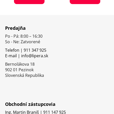
Z
á
Predajňa
p
Po - Pá: 8:00 – 16:30
ä
So - Ne: Zatvorené
t
i
Telefon | 911 347 925
E-mail | info@lipera.sk
e
Bernolákova 18
902 01 Pezinok
Slovenská Republika
Obchodní zástupcovia
Ing. Martin Braniš | 911 147 925