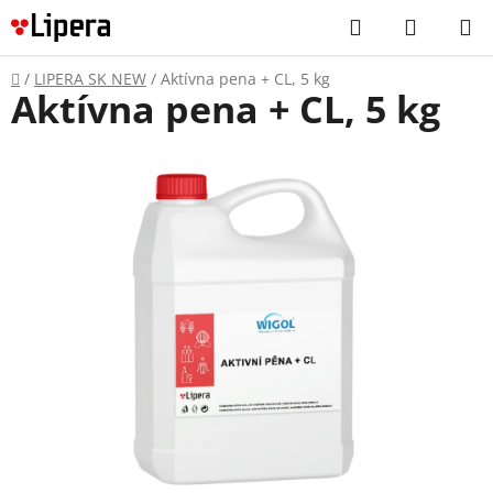
Prejsť
Hľadať
NÁKUP
na
KOŠÍK
obsah
Domov
/
LIPERA SK NEW
/
Aktívna pena + CL, 5 kg
Aktívna pena + CL, 5 kg