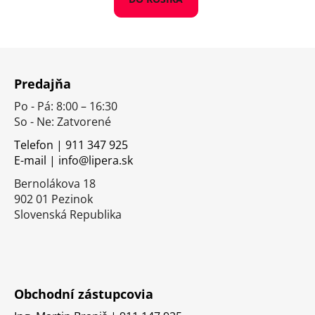
Z
á
Predajňa
p
Po - Pá: 8:00 – 16:30
ä
So - Ne: Zatvorené
t
i
Telefon | 911 347 925
E-mail | info@lipera.sk
e
Bernolákova 18
902 01 Pezinok
Slovenská Republika
Obchodní zástupcovia