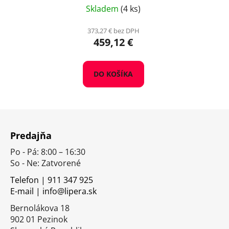
Skladem
(4 ks)
373,27 € bez DPH
459,12 €
DO KOŠÍKA
Z
á
Predajňa
p
Po - Pá: 8:00 – 16:30
ä
So - Ne: Zatvorené
t
i
Telefon | 911 347 925
E-mail | info@lipera.sk
e
Bernolákova 18
902 01 Pezinok