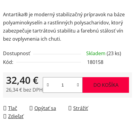
Antartika® je moderný stabilizačný prípravok na báze
polyaminokyselín a rastlinných polysacharidov, ktorý
zabezpečuje tartrátovú stabilitu a farebnú stálosť vín
bez ovplyvnenia ich chuti.
Dostupnosť
Skladem
(23 ks)
Kód:
180158
32,40 €
DO KOŠÍKA
26,34 € bez DPH
Jednotková cena:
Tlač
Opýtať sa
Strážiť
Zdieľať