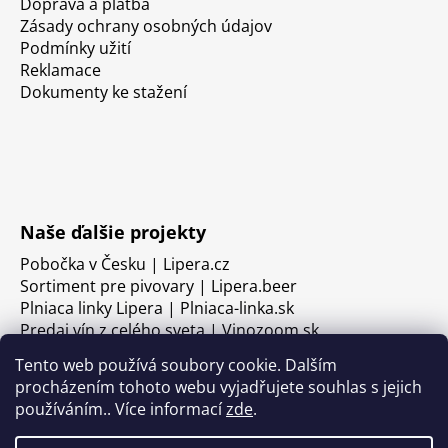
Doprava a platba
Zásady ochrany osobných údajov
Podmínky užití
Reklamace
Dokumenty ke stažení
Naše ďalšie projekty
Pobočka v Česku | Lipera.cz
Sortiment pre pivovary | Lipera.beer
Plniaca linky Lipera | Plniaca-linka.sk
Predaj vín z celého sveta | Vinozoom.sk
Tento web používá soubory cookie. Dalším
procházením tohoto webu vyjadřujete souhlas s jejich
používáním.. Více informací
zde
.