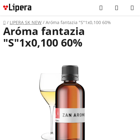
Prejsť
Hľadať
NÁKUP
na
KOŠÍK
obsah
Domov
/
LIPERA SK NEW
/
Aróma fantazia "S"1x0,100 60%
Aróma fantazia
"S"1x0,100 60%