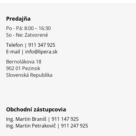
Z
á
Predajňa
p
Po - Pá: 8:00 – 16:30
ä
So - Ne: Zatvorené
t
i
Telefon | 911 347 925
E-mail | info@lipera.sk
e
Bernolákova 18
902 01 Pezinok
Slovenská Republika
Obchodní zástupcovia
Ing. Martin Braniš | 911 147 925
Ing. Martin Petrakovič | 911 247 925