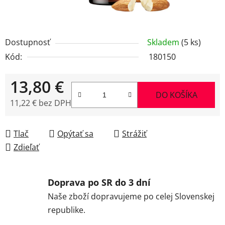
Dostupnosť
Skladem
(5 ks)
Kód:
180150
13,80 €
DO KOŠÍKA
11,22 € bez DPH
Jednotková cena:
Tlač
Opýtať sa
Strážiť
Zdieľať
Doprava po SR do 3 dní
Naše zboží dopravujeme po celej Slovenskej
republike.