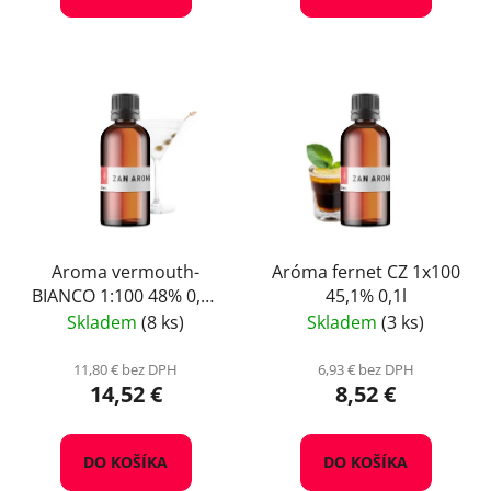
Aroma vermouth-
Aróma fernet CZ 1x100
BIANCO 1:100 48% 0,25
45,1% 0,1l
L
Skladem
(8 ks)
Skladem
(3 ks)
11,80 € bez DPH
6,93 € bez DPH
14,52 €
8,52 €
DO KOŠÍKA
DO KOŠÍKA