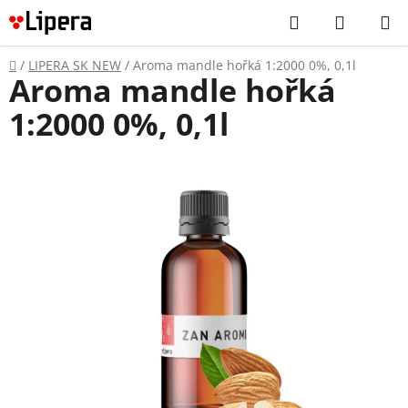
Prejsť
Hľadať
NÁKUP
na
KOŠÍK
obsah
Domov
/
LIPERA SK NEW
/
Aroma mandle hořká 1:2000 0%, 0,1l
Aroma mandle hořká
1:2000 0%, 0,1l