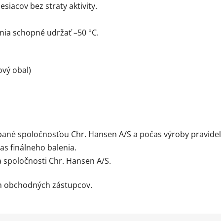
siacov bez straty aktivity.
nia schopné udržať –50 °C.
ový obal)
bané spoločnosťou Chr. Hansen A/S a počas výroby pravidel
čas finálneho balenia.
 spoločnosti Chr. Hansen A/S.
ch obchodných zástupcov.