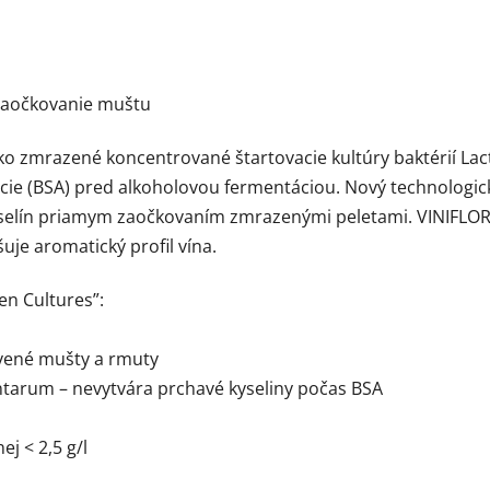
 zaočkovanie muštu
ko zmrazené koncentrované štartovacie kultúry baktérií Lac
ácie (BSA) pred alkoholovou fermentáciou. Nový technologi
selín priamym zaočkovaním zmrazenými peletami. VINIFLOR
šuje aromatický profil vína.
en Cultures”:
ervené mušty a rmuty
tarum – nevytvára prchavé kyseliny počas BSA
j < 2,5 g/l