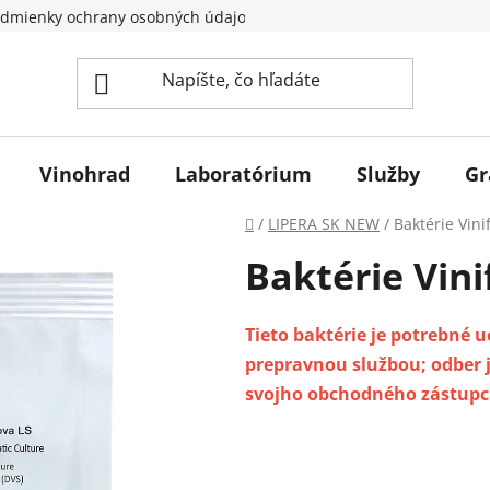
dmienky ochrany osobných údajov
Vinohrad
Laboratórium
Služby
Gr
Domov
/
LIPERA SK NEW
/
Baktérie Vini
Baktérie Vini
Tieto baktérie je potrebné 
prepravnou službou; odber j
svojho obchodného zástupcu