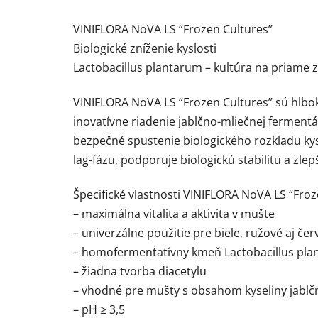
VINIFLORA NoVA LS “Frozen Cultures”
Biologické zníženie kyslosti
Lactobacillus plantarum – kultúra na priame
VINIFLORA NoVA LS “Frozen Cultures” sú hlbo
inovatívne riadenie jablčno-mliečnej ferment
bezpečné spustenie biologického rozkladu ky
lag-fázu, podporuje biologickú stabilitu a zlep
Špecifické vlastnosti VINIFLORA NoVA LS “Froz
– maximálna vitalita a aktivita v mušte
– univerzálne použitie pre biele, ružové aj č
– homofermentatívny kmeň Lactobacillus plan
– žiadna tvorba diacetylu
– vhodné pre mušty s obsahom kyseliny jablčne
– pH ≥ 3,5