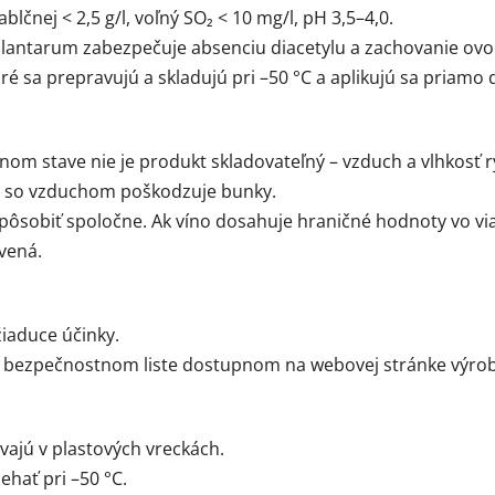
čnej < 2,5 g/l, voľný SO₂ < 10 mg/l, pH 3,5–4,0.
lantarum zabezpečuje absenciu diacetylu a zachovanie ovo
é sa prepravujú a skladujú pri –50 °C a aplikujú sa priamo
nom stave nie je produkt skladovateľný – vzduch a vlhkosť rý
kt so vzduchom poškodzuje bunky.
ôsobiť spoločne. Ak víno dosahuje hraničné hodnoty vo via
vená.
iaduce účinky.
v bezpečnostnom liste dostupnom na webovej stránke výro
ajú v plastových vreckách.
hať pri –50 °C.