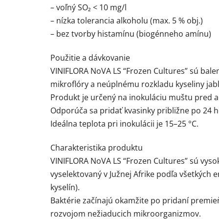
– voľný SO₂ < 10 mg/l
– nízka tolerancia alkoholu (max. 5 % obj.)
– bez tvorby histamínu (biogénneho amínu)
Použitie a dávkovanie
VINIFLORA NoVA LS “Frozen Cultures” sú bale
mikroflóry a neúplnému rozkladu kyseliny jabl
Produkt je určený na inokuláciu muštu pred a
Odporúča sa pridať kvasinky približne po 24 
Ideálna teplota pri inokulácii je 15–25 °C.
Charakteristika produktu
VINIFLORA NoVA LS “Frozen Cultures” sú vyso
vyselektovaný v Južnej Afrike podľa všetkých e
kyselín).
Baktérie začínajú okamžite po pridaní premie
rozvojom nežiaducich mikroorganizmov.