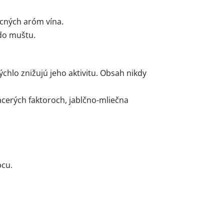
cných aróm vína.
 do muštu.
chlo znižujú jeho aktivitu. Obsah nikdy
cerých faktoroch, jablčno-mliečna
bcu.