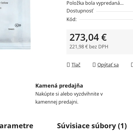
Položka bola vypredaná…
Dostupnosť
Kód:
273,04 €
221,98 € bez DPH
Jednotková cena:
Tlač
Opýtať sa
Kamená predajňa
Nakúpte si alebo vyzdvihnite v
kamennej predajni.
arametre
Súvisiace súbory (1)