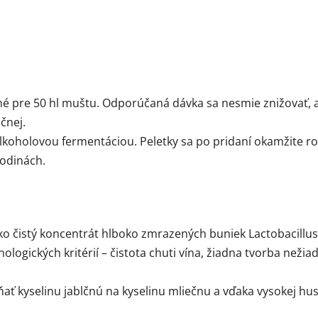
né pre 50 hl muštu. Odporúčaná dávka sa nesmie znižovať, a
čnej.
lkoholovou fermentáciou. Peletky sa po pridaní okamžite ro
hodinách.
ko čistý koncentrát hlboko zmrazených buniek Lactobacillu
nologických kritérií – čistota chuti vína, žiadna tvorba než
ňať kyselinu jablčnú na kyselinu mliečnu a vďaka vysokej h