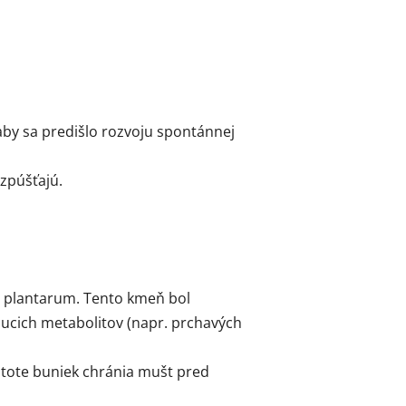
by sa predišlo rozvoju spontánnej
zpúšťajú.
s plantarum. Tento kmeň bol
iaducich metabolitov (napr. prchavých
ustote buniek chránia mušt pred