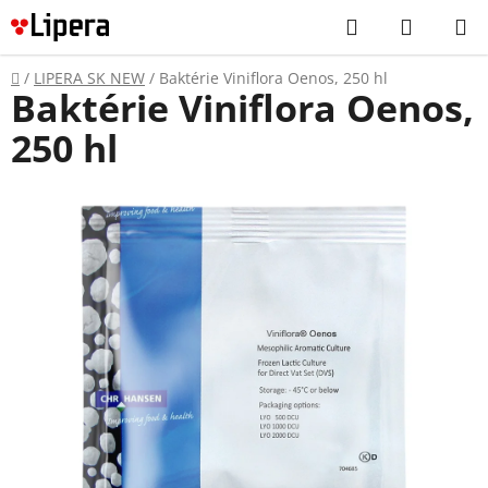
Prejsť
Hľadať
NÁKUP
na
KOŠÍK
obsah
Domov
/
LIPERA SK NEW
/
Baktérie Viniflora Oenos, 250 hl
Baktérie Viniflora Oenos,
250 hl