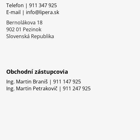
i
Telefon | 911 347 925
E-mail | info@lipera.sk
e
Bernolákova 18
902 01 Pezinok
Slovenská Republika
Obchodní zástupcovia
Ing. Martin Braniš | 911 147 925
Ing. Martin Petrakovič | 911 247 925