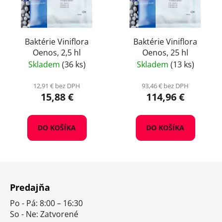
Baktérie Viniflora
Baktérie Viniflora
Oenos, 2,5 hl
Oenos, 25 hl
Skladem
(36 ks)
Skladem
(13 ks)
12,91 € bez DPH
93,46 € bez DPH
15,88 €
114,96 €
DO KOŠÍKA
DO KOŠÍKA
Z
á
Predajňa
p
Po - Pá: 8:00 – 16:30
ä
So - Ne: Zatvorené
t