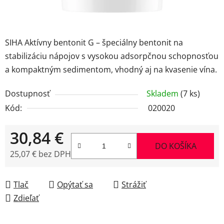
SIHA Aktívny bentonit G – špeciálny bentonit na
stabilizáciu nápojov s vysokou adsorpčnou schopnosťou
a kompaktným sedimentom, vhodný aj na kvasenie vína.
Dostupnosť
Skladem
(7 ks)
Kód:
020020
30,84 €
DO KOŠÍKA
25,07 € bez DPH
Jednotková cena:
Tlač
Opýtať sa
Strážiť
Zdieľať