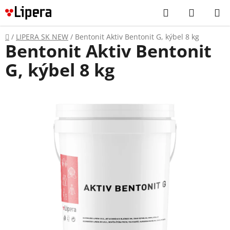
Prejsť
Hľadať
NÁKUP
na
KOŠÍK
obsah
Domov
/
LIPERA SK NEW
/
Bentonit Aktiv Bentonit G, kýbel 8 kg
Bentonit Aktiv Bentonit
G, kýbel 8 kg