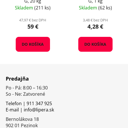
G, 20 kg
G, 1 kg
Skladem
(211 ks)
Skladem
(62 ks)
47,97 € bez DPH
3,48 € bez DPH
59 €
4,28 €
DO KOŠÍKA
DO KOŠÍKA
Z
á
Predajňa
p
Po - Pá: 8:00 – 16:30
ä
So - Ne: Zatvorené
t
i
Telefon | 911 347 925
E-mail | info@lipera.sk
e
Bernolákova 18
902 01 Pezinok