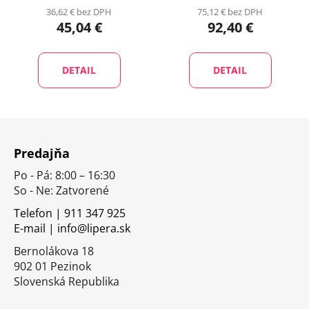
36,62 € bez DPH
75,12 € bez DPH
45,04 €
92,40 €
DETAIL
DETAIL
Z
á
Predajňa
p
Po - Pá: 8:00 – 16:30
ä
So - Ne: Zatvorené
t
i
Telefon | 911 347 925
E-mail | info@lipera.sk
e
Bernolákova 18
902 01 Pezinok
Slovenská Republika