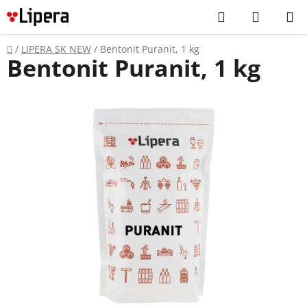
Prejsť
Hľadať
NÁKUP
na
KOŠÍK
obsah
Domov
/
LIPERA SK NEW
/
Bentonit Puranit, 1 kg
Bentonit Puranit, 1 kg