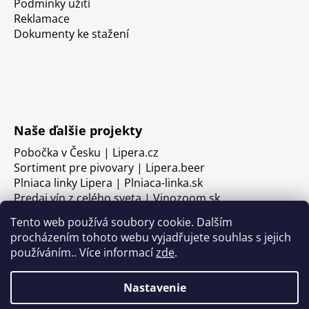
Podmínky užití
Reklamace
Dokumenty ke stažení
Naše ďalšie projekty
Pobočka v Česku | Lipera.cz
Sortiment pre pivovary | Lipera.beer
Plniaca linky Lipera | Plniaca-linka.sk
Predaj vín z celého sveta | Vinozoom.sk
Tento web používá soubory cookie. Dalším
procházením tohoto webu vyjadřujete souhlas s jejich
používáním.. Více informací
zde
.
Nastavenie