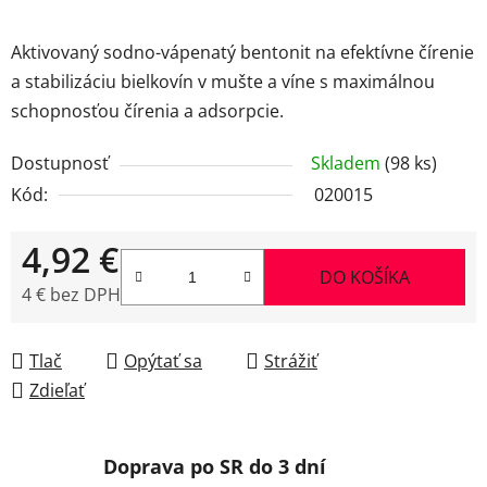
Aktivovaný sodno-vápenatý bentonit na efektívne čírenie
a stabilizáciu bielkovín v mušte a víne s maximálnou
schopnosťou čírenia a adsorpcie.
Dostupnosť
Skladem
(98 ks)
Kód:
020015
4,92 €
DO KOŠÍKA
4 € bez DPH
Jednotková cena:
Tlač
Opýtať sa
Strážiť
Zdieľať
Doprava po SR do 3 dní