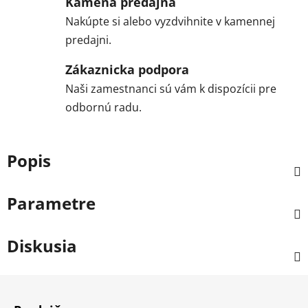
Kamená predajňa
Nakúpte si alebo vyzdvihnite v kamennej
predajni.
Zákaznicka podpora
Naši zamestnanci sú vám k dispozícii pre
odbornú radu.
Popis
Parametre
Diskusia
Z
á