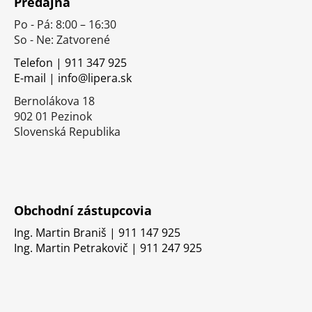
Predajňa
p
Po - Pá: 8:00 – 16:30
ä
So - Ne: Zatvorené
t
i
Telefon | 911 347 925
E-mail | info@lipera.sk
e
Bernolákova 18
902 01 Pezinok
Slovenská Republika
Obchodní zástupcovia
Ing. Martin Braniš | 911 147 925
Ing. Martin Petrakovič | 911 247 925