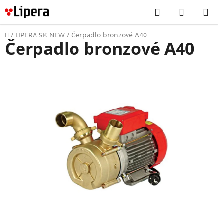
Prejsť
Hľadať
NÁKUP
na
KOŠÍK
obsah
Domov
/
LIPERA SK NEW
/
Čerpadlo bronzové A40
Čerpadlo bronzové A40