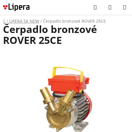
Prejsť
Hľadať
NÁKUP
na
KOŠÍK
obsah
Domov
/
LIPERA SK NEW
/
Čerpadlo bronzové ROVER 25CE
Čerpadlo bronzové
ROVER 25CE