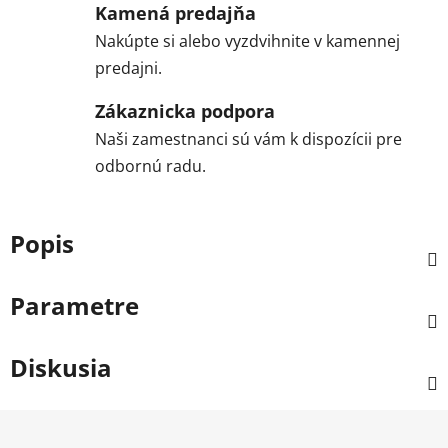
Kamená predajňa
Nakúpte si alebo vyzdvihnite v kamennej
predajni.
Zákaznicka podpora
Naši zamestnanci sú vám k dispozícii pre
odbornú radu.
Popis
Parametre
Diskusia
Z
á