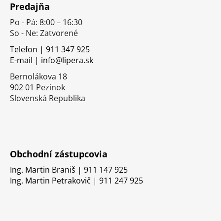
Predajňa
p
Po - Pá: 8:00 – 16:30
ä
So - Ne: Zatvorené
t
i
Telefon | 911 347 925
E-mail | info@lipera.sk
e
Bernolákova 18
902 01 Pezinok
Slovenská Republika
Obchodní zástupcovia
Ing. Martin Braniš | 911 147 925
Ing. Martin Petrakovič | 911 247 925