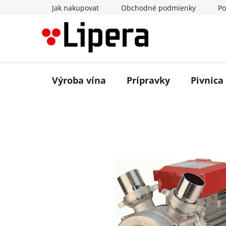
Prejsť
Jak nakupovat
Obchodné podmienky
Po
na
obsah
Výroba vína
Prípravky
Pivnica