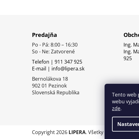
Z
á
Predajňa
Obcho
p
Po - Pá: 8:00 – 16:30
Ing. M
ä
So - Ne: Zatvorené
Ing. M
t
925
Telefon | 911 347 925
i
E-mail | info@lipera.sk
e
Bernolákova 18
902 01 Pezinok
Slovenská Republika
Tento web 
webu vyjadř
zde
.
Nastave
Copyright 2026
LIPERA
. Všetky práva vyhrade