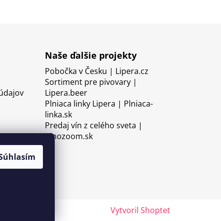
Naše ďalšie projekty
Pobočka v Česku | Lipera.cz
Sortiment pre pivovary |
údajov
Lipera.beer
Plniaca linky Lipera | Plniaca-
linka.sk
Predaj vín z celého sveta |
Vinozoom.sk
Súhlasím
Vytvoril Shoptet