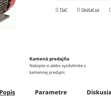
Jednotková cena:
Tlač
Opýtať sa
Kamená predajňa
Nakúpte si alebo vyzdvihnite v
kamennej predajni.
Popis
Parametre
Diskusi