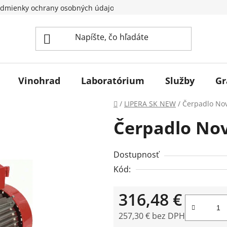
dmienky ochrany osobných údajov
Vinohrad
Laboratórium
Služby
Gr
Domov
/
LIPERA SK NEW
/
Čerpadlo No
Čerpadlo Nov
Dostupnosť
Kód:
316,48 €
257,30 € bez DPH