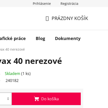
Prihlásenie
Registrácia
PRÁZDNY KOŠÍK
NÁKUPNÝ
KOŠÍK
afické práce
Blog
Dokumenty
Kontakt
vax 40 nerezové
ax 40 nerezové
Skladem
(1 ks)
240182
Do košíka