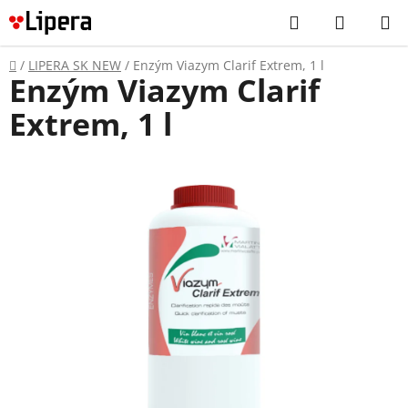
Prejsť
Hľadať
NÁKUP
na
KOŠÍK
obsah
Domov
/
LIPERA SK NEW
/
Enzým Viazym Clarif Extrem, 1 l
Enzým Viazym Clarif
Extrem, 1 l