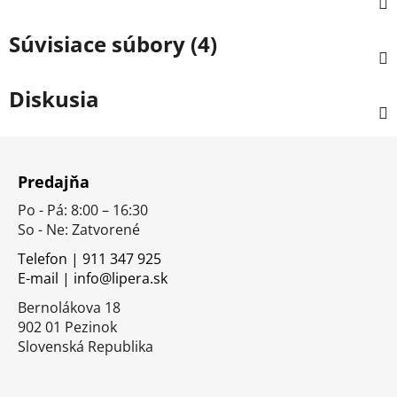
Súvisiace súbory (4)
Diskusia
Z
á
Predajňa
p
Po - Pá: 8:00 – 16:30
ä
So - Ne: Zatvorené
t
i
Telefon | 911 347 925
E-mail | info@lipera.sk
e
Bernolákova 18
902 01 Pezinok
Slovenská Republika