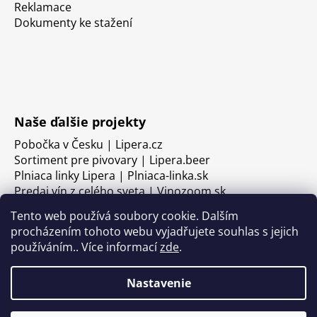
Reklamace
Dokumenty ke stažení
Naše ďalšie projekty
Pobočka v Česku | Lipera.cz
Sortiment pre pivovary | Lipera.beer
Plniaca linky Lipera | Plniaca-linka.sk
Predaj vín z celého sveta | Vinozoom.sk
Tento web používá soubory cookie. Dalším
procházením tohoto webu vyjadřujete souhlas s jejich
používáním.. Více informací
zde
.
Nastavenie