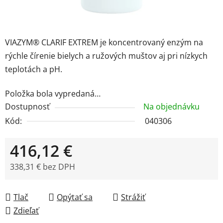
VIAZYM® CLARIF EXTREM je koncentrovaný enzým na
rýchle čírenie bielych a ružových muštov aj pri nízkych
teplotách a pH.
Položka bola vypredaná…
Dostupnosť
Na objednávku
Kód:
040306
416,12 €
338,31 € bez DPH
Jednotková cena:
Tlač
Opýtať sa
Strážiť
Zdieľať