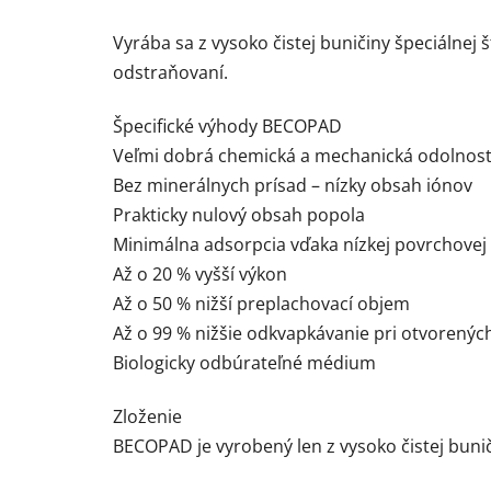
Vyrába sa z vysoko čistej buničiny špeciálnej
odstraňovaní.
Špecifické výhody BECOPAD
Veľmi dobrá chemická a mechanická odolnos
Bez minerálnych prísad – nízky obsah iónov
Prakticky nulový obsah popola
Minimálna adsorpcia vďaka nízkej povrchovej 
Až o 20 % vyšší výkon
Až o 50 % nižší preplachovací objem
Až o 99 % nižšie odkvapkávanie pri otvorených
Biologicky odbúrateľné médium
Zloženie
BECOPAD je vyrobený len z vysoko čistej buni