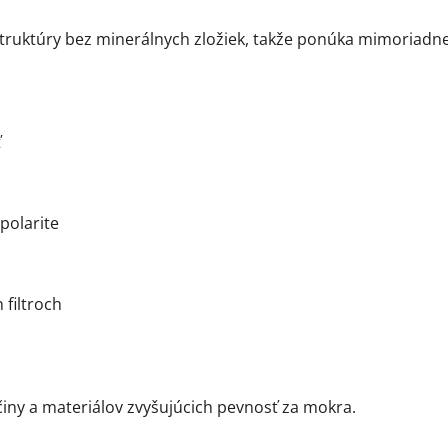
 štruktúry bez minerálnych zložiek, takže ponúka mimoriadne 
ť
polarite
 filtroch
činy a materiálov zvyšujúcich pevnosť za mokra.