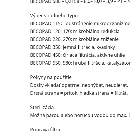
BECOPAD 580 – Q2158 – 8,0–10,0 – 3,9 – <1 – >
Výber vhodného typu
BECOPAD 115C: odstránenie mikroorganizmov
BECOPAD 120, 170: mikrobiálna redukcia
BECOPAD 220, 270: mikrobiálne zníženie
BECOPAD 350: jemná filtrácia, kvasinky
BECOPAD 450: číriaca filtrácia, aktívne uhlie
BECOPAD 550, 580: hrubá filtrácia, katalyzáto
Pokyny na použitie
Dosky vkladať opatrne, neohýbať, neudierat.
Drsná strana = prítok, hladká strana = filtrát.
Sterilizácia
Možná parou alebo horúcou vodou do max. 1
Príprava filtra