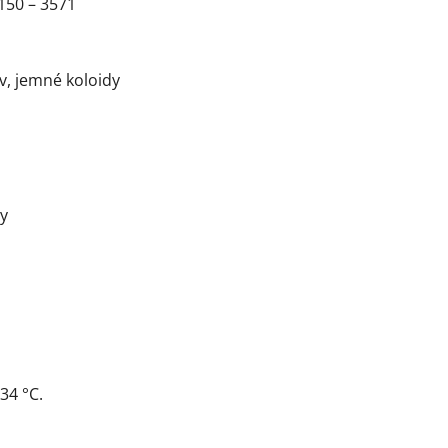
150 – 3571
, jemné koloidy
ry
34 °C.