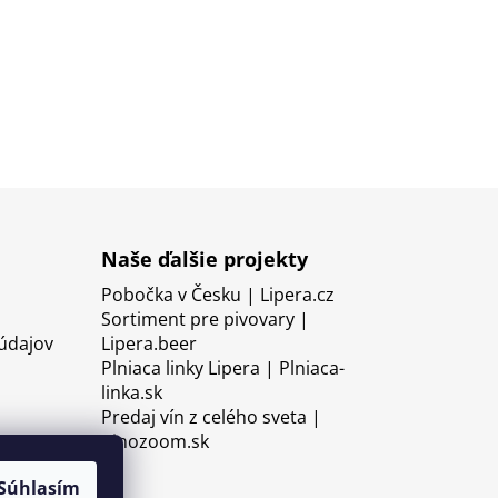
Naše ďalšie projekty
Pobočka v Česku | Lipera.cz
Sortiment pre pivovary |
údajov
Lipera.beer
Plniaca linky Lipera | Plniaca-
linka.sk
Predaj vín z celého sveta |
Vinozoom.sk
Súhlasím