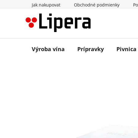
Prejsť
Jak nakupovat
Obchodné podmienky
Po
na
obsah
Výroba vína
Prípravky
Pivnica