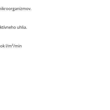
 mikroorganizmov.
ktívneho uhlia.
tok l/m²/min