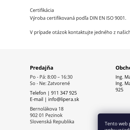
Certifikácia
Výroba certifikovaná podľa DIN EN ISO 9001.
V prípade otázok kontaktujte jedného z naši
Z
á
Predajňa
Obcho
p
Po - Pá: 8:00 – 16:30
Ing. M
ä
So - Ne: Zatvorené
Ing. M
t
925
Telefon | 911 347 925
i
E-mail | info@lipera.sk
e
Bernolákova 18
902 01 Pezinok
Slovenská Republika
Tento web 