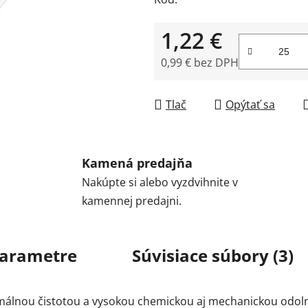
1,22 €
0,99 € bez DPH
Jednotková cena:
Tlač
Opýtať sa
Kamená predajňa
Nakúpte si alebo vyzdvihnite v
kamennej predajni.
arametre
Súvisiace súbory (3)
álnou čistotou a vysokou chemickou aj mechanickou odolno