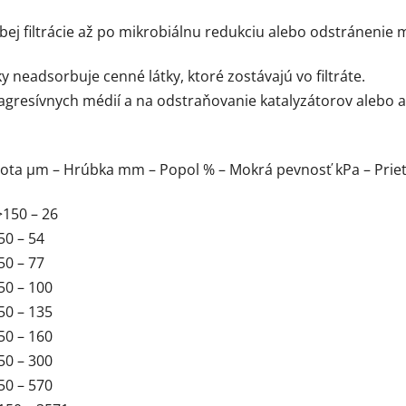
ubej filtrácie až po mikrobiálnu redukciu alebo odstránenie
ky neadsorbuje cenné látky, ktoré zostávajú vo filtráte.
 agresívnych médií a na odstraňovanie katalyzátorov alebo a
dnota µm – Hrúbka mm – Popol % – Mokrá pevnosť kPa – Prie
>150 – 26
50 – 54
50 – 77
50 – 100
50 – 135
50 – 160
50 – 300
50 – 570