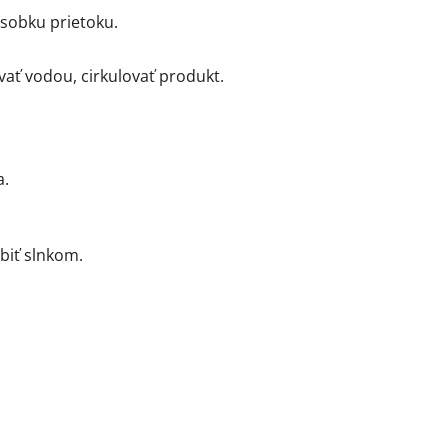
ásobku prietoku.
vať vodou, cirkulovať produkt.
a.
biť slnkom.