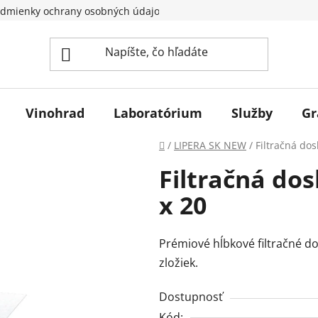
dmienky ochrany osobných údajov
Vinohrad
Laboratórium
Služby
Gr
Domov
/
LIPERA SK NEW
/
Filtračná do
Filtračná do
x 20
Prémiové hĺbkové filtračné do
zložiek.
Dostupnosť
Kód: