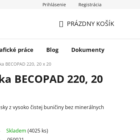
Prihlásenie
Registrácia
PRÁZDNY KOŠÍK
NÁKUPNÝ
KOŠÍK
afické práce
Blog
Dokumenty
Kontakt
ska BECOPAD 220, 20 x 20
ska BECOPAD 220, 20
sky z vysoko čistej buničiny bez minerálnych
Skladem
(4025 ks)
050021