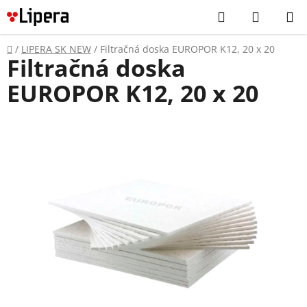
Prejsť
Hľadať
NÁKUP
na
KOŠÍK
obsah
Domov
/
LIPERA SK NEW
/
Filtračná doska EUROPOR K12, 20 x 20
Filtračná doska
EUROPOR K12, 20 x 20