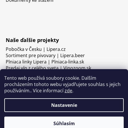
Naše ďalšie projekty
Pobočka v Česku | Lipera.cz
Sortiment pre pivovary | Lipera.beer
Plniaca linky Lipera | Plniaca-linka.sk
Predaj vín z celého sveta | Vinozoom.sk
Tento web používá soubory cookie. Dalším
procházením tohoto webu vyjadřujete souhlas s jejich
používáním.. Více informací
zde
.
Nastavenie
Súhlasím
Vytvoril Shoptet