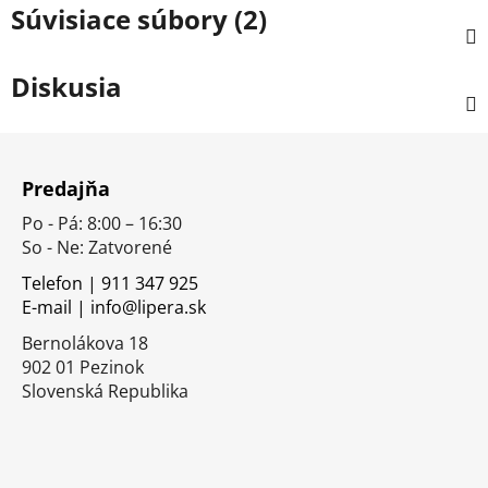
Súvisiace súbory (2)
Diskusia
Z
á
Predajňa
p
Po - Pá: 8:00 – 16:30
ä
So - Ne: Zatvorené
t
i
Telefon | 911 347 925
E-mail | info@lipera.sk
e
Bernolákova 18
902 01 Pezinok
Slovenská Republika