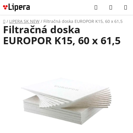
Prejsť
Hľadať
NÁKUP
na
KOŠÍK
obsah
Domov
/
LIPERA SK NEW
/
Filtračná doska EUROPOR K15, 60 x 61,5
Filtračná doska
EUROPOR K15, 60 x 61,5