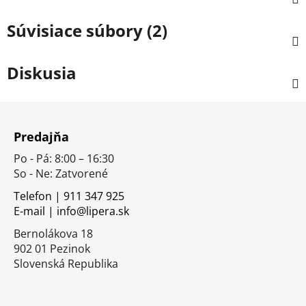
Súvisiace súbory (2)
Diskusia
Z
á
Predajňa
p
Po - Pá: 8:00 – 16:30
ä
So - Ne: Zatvorené
t
i
Telefon | 911 347 925
E-mail | info@lipera.sk
e
Bernolákova 18
902 01 Pezinok
Slovenská Republika