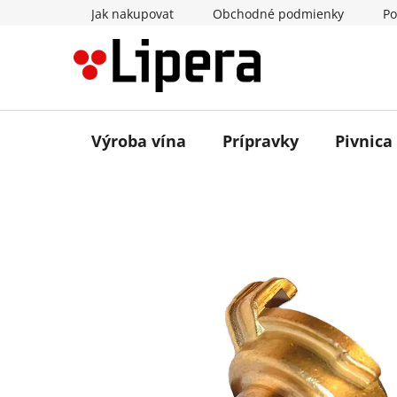
Prejsť
Jak nakupovat
Obchodné podmienky
Po
na
obsah
Výroba vína
Prípravky
Pivnica