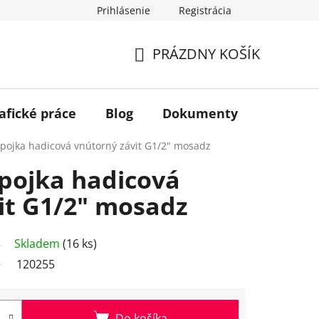
Prihlásenie
Registrácia
PRÁZDNY KOŠÍK
NÁKUPNÝ
KOŠÍK
afické práce
Blog
Dokumenty
Kontakt
pojka hadicová vnútorný závit G1/2" mosadz
pojka hadicová
it G1/2" mosadz
Skladem
(16 ks)
120255
Do košíka