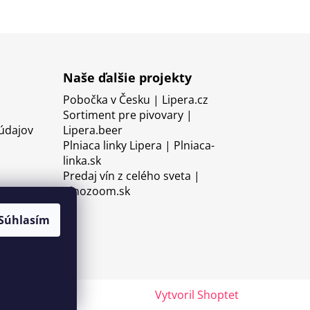
Naše ďalšie projekty
Pobočka v Česku | Lipera.cz
Sortiment pre pivovary |
údajov
Lipera.beer
Plniaca linky Lipera | Plniaca-
linka.sk
Predaj vín z celého sveta |
Vinozoom.sk
Súhlasím
Vytvoril Shoptet