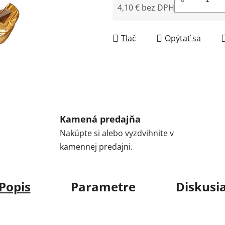
4,10 € bez DPH
Jednotková cena:
Tlač
Opýtať sa
Kamená predajňa
Nakúpte si alebo vyzdvihnite v
kamennej predajni.
Popis
Parametre
Diskusi