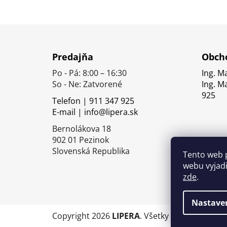
Z
á
Predajňa
Obcho
p
Po - Pá: 8:00 – 16:30
Ing. M
ä
So - Ne: Zatvorené
Ing. M
t
925
Telefon | 911 347 925
i
E-mail | info@lipera.sk
e
Bernolákova 18
902 01 Pezinok
Slovenská Republika
Tento web 
webu vyjadř
zde
.
Nastave
Copyright 2026
LIPERA
. Všetky práva vyhrade