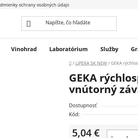
dmienky ochrany osobných údajov
Vinohrad
Laboratórium
Služby
Gr
Domov
/
LIPERA SK NEW
/
GEKA rýchlos
GEKA rýchlos
vnútorný záv
Dostupnosť
Kód:
5,04 €