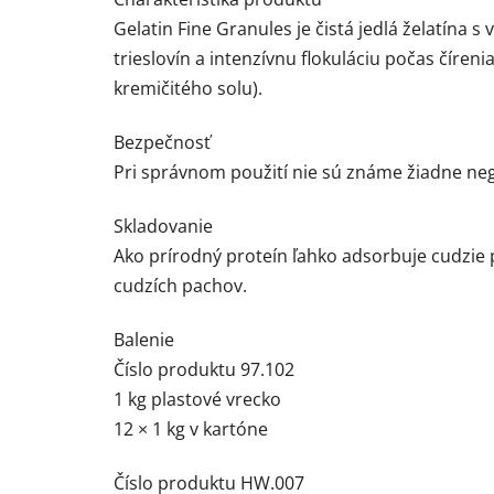
Gelatin Fine Granules je čistá jedlá želatín
trieslovín a intenzívnu flokuláciu počas číreni
kremičitého solu).
Bezpečnosť
Pri správnom použití nie sú známe žiadne neg
Skladovanie
Ako prírodný proteín ľahko adsorbuje cudzie 
cudzích pachov.
Balenie
Číslo produktu 97.102
1 kg plastové vrecko
12 × 1 kg v kartóne
Číslo produktu HW.007