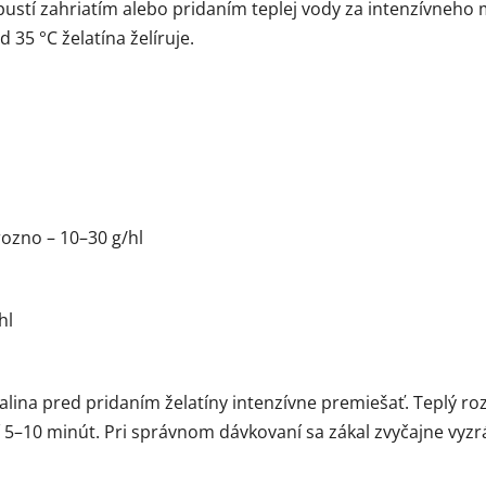
pustí zahriatím alebo pridaním teplej vody za intenzívneho 
 35 °C želatína želíruje.
ozno – 10–30 g/hl
hl
palina pred pridaním želatíny intenzívne premiešať. Teplý ro
 5–10 minút. Pri správnom dávkovaní sa zákal zvyčajne vyzr