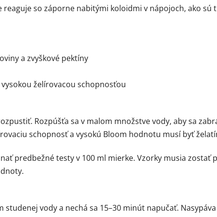
e reaguje so záporne nabitými koloidmi v nápojoch, ako sú tr
oviny a zvyškové pektíny
 s vysokou želírovacou schopnosťou
ozpustiť. Rozpúšťa sa v malom množstve vody, aby sa zabrán
rovaciu schopnosť a vysokú Bloom hodnotu musí byť želatín
ať predbežné testy v 100 ml mierke. Vzorky musia zostať po
odnoty.
studenej vody a nechá sa 15–30 minút napučať. Nasypáva s