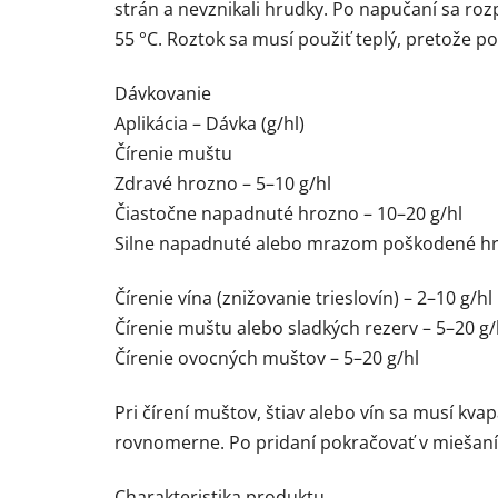
strán a nevznikali hrudky. Po napučaní sa roz
55 °C. Roztok sa musí použiť teplý, pretože pod
Dávkovanie
Aplikácia – Dávka (g/hl)
Čírenie muštu
Zdravé hrozno – 5–10 g/hl
Čiastočne napadnuté hrozno – 10–20 g/hl
Silne napadnuté alebo mrazom poškodené hr
Čírenie vína (znižovanie trieslovín) – 2–10 g/hl
Čírenie muštu alebo sladkých rezerv – 5–20 g/
Čírenie ovocných muštov – 5–20 g/hl
Pri čírení muštov, štiav alebo vín sa musí kva
rovnomerne. Po pridaní pokračovať v miešaní
Charakteristika produktu