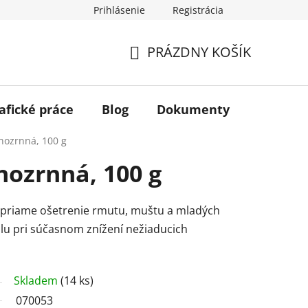
Prihlásenie
Registrácia
PRÁZDNY KOŠÍK
NÁKUPNÝ
KOŠÍK
afické práce
Blog
Dokumenty
Kontakt
nozrnná, 100 g
nozrnná, 100 g
a priame ošetrenie rmutu, muštu a mladých
alu pri súčasnom znížení nežiaducich
Skladem
(14 ks)
070053