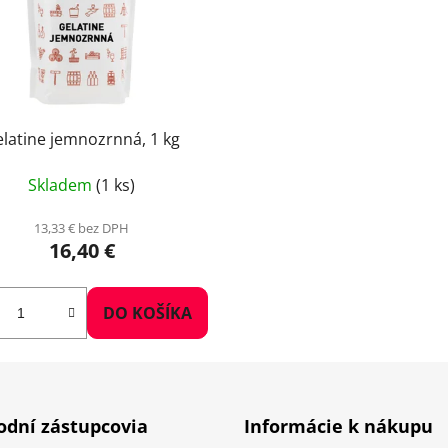
latine jemnozrnná, 1 kg
Skladem
(1 ks)
13,33 € bez DPH
16,40 €
DO KOŠÍKA
dní zástupcovia
Informácie k nákupu