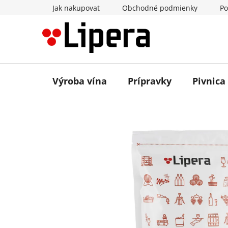
Prejsť
Jak nakupovat
Obchodné podmienky
Po
na
obsah
Výroba vína
Prípravky
Pivnica