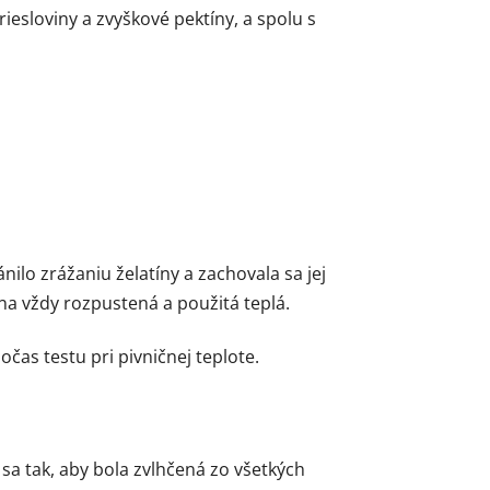
iesloviny a zvyškové pektíny, a spolu s
ilo zrážaniu želatíny a zachovala sa jej
a vždy rozpustená a použitá teplá.
čas testu pri pivničnej teplote.
a tak, aby bola zvlhčená zo všetkých