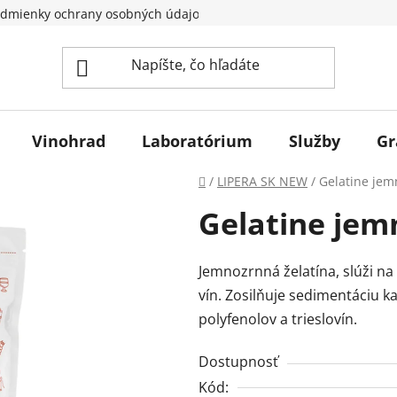
dmienky ochrany osobných údajov
Vinohrad
Laboratórium
Služby
Gr
Domov
/
LIPERA SK NEW
/
Gelatine jem
Gelatine jem
Jemnozrnná želatína, slúži n
vín. Zosilňuje sedimentáciu k
polyfenolov a trieslovín.
Dostupnosť
Kód: