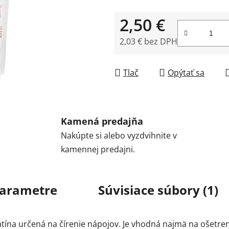
2,50 €
2,03 € bez DPH
Jednotková cena:
Tlač
Opýtať sa
Kamená predajňa
Nakúpte si alebo vyzdvihnite v
kamennej predajni.
arametre
Súvisiace súbory (1)
elatína určená na čírenie nápojov. Je vhodná najmä na ošetr