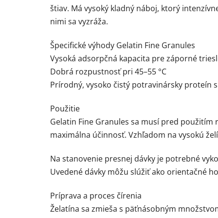
štiav. Má vysoký kladný náboj, ktorý intenzívn
nimi sa vyzráža.
Špecifické výhody Gelatin Fine Granules
Vysoká adsorpčná kapacita pre záporné triesl
Dobrá rozpustnosť pri 45–55 °C
Prírodný, vysoko čistý potravinársky proteín
Použitie
Gelatin Fine Granules sa musí pred použitím r
maximálna účinnosť. Vzhľadom na vysokú želí
Na stanovenie presnej dávky je potrebné vykon
Uvedené dávky môžu slúžiť ako orientačné h
Príprava a proces čírenia
Želatína sa zmieša s päťnásobným množstvom 