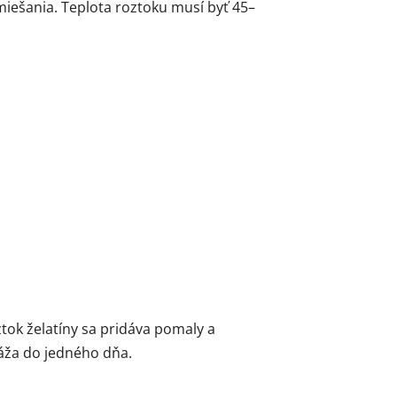
miešania. Teplota roztoku musí byť 45–
ztok želatíny sa pridáva pomaly a
áža do jedného dňa.