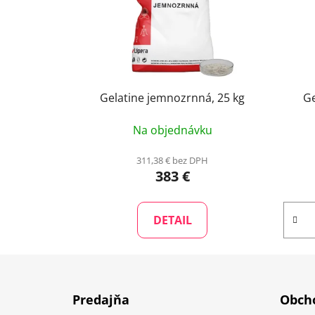
Gelatine jemnozrnná, 25 kg
Ge
Na objednávku
311,38 € bez DPH
383 €
DETAIL
Z
á
Predajňa
Obcho
p