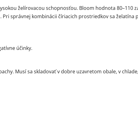
a s vysokou želírovacou schopnosťou. Bloom hodnota 80–110 
a. Pri správnej kombinácii číriacich prostriedkov sa želatína 
atívne účinky.
pachy. Musí sa skladovať v dobre uzavretom obale, v chlade