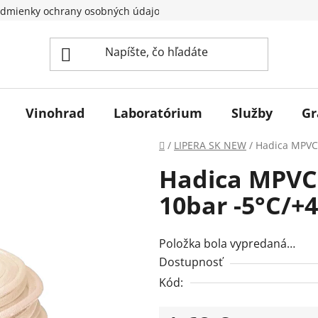
dmienky ochrany osobných údajov
Vinohrad
Laboratórium
Služby
Gr
Domov
/
LIPERA SK NEW
/
Hadica MPVC
Hadica MPVC
10bar -5°C/+
Položka bola vypredaná…
Dostupnosť
Kód: