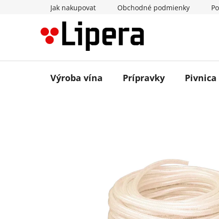
Prejsť
Jak nakupovat
Obchodné podmienky
Po
na
obsah
Výroba vína
Prípravky
Pivnica