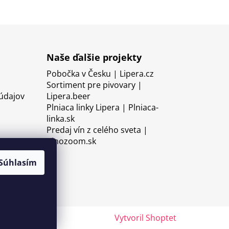
Naše ďalšie projekty
Pobočka v Česku | Lipera.cz
Sortiment pre pivovary |
údajov
Lipera.beer
Plniaca linky Lipera | Plniaca-
linka.sk
Predaj vín z celého sveta |
Vinozoom.sk
Súhlasím
Vytvoril Shoptet