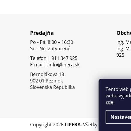
Z
á
Predajňa
Obcho
p
Po - Pá: 8:00 – 16:30
Ing. M
ä
So - Ne: Zatvorené
Ing. M
t
925
Telefon | 911 347 925
i
E-mail | info@lipera.sk
e
Bernolákova 18
902 01 Pezinok
Slovenská Republika
Tento web 
webu vyjadř
zde
.
Nastave
Copyright 2026
LIPERA
. Všetky práva vyhrade