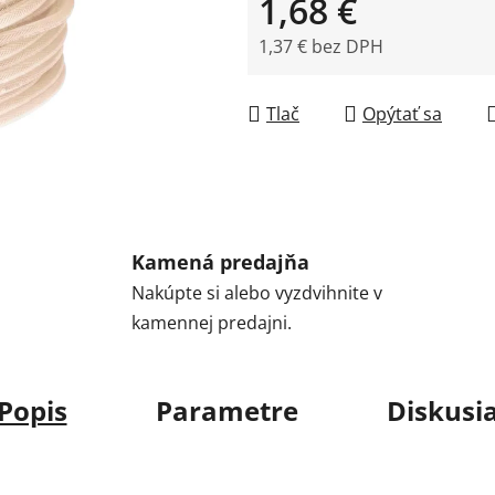
1,68 €
1,37 € bez DPH
Jednotková cena:
Tlač
Opýtať sa
Kamená predajňa
Nakúpte si alebo vyzdvihnite v
kamennej predajni.
Popis
Parametre
Diskusi