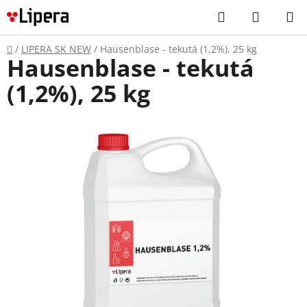
Prejsť
Hľadať
NÁKUP
na
KOŠÍK
obsah
Domov
/
LIPERA SK NEW
/
Hausenblase - tekutá (1,2%), 25 kg
Hausenblase - tekutá
(1,2%), 25 kg