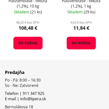
Hausenblase - tekutá
Hausenblase - tekutá
(1,2%), 10 kg
(1,2%), 1 kg
Skladem
(21 ks)
Skladem
(29 ks)
88,20 € bez DPH
9,63 € bez DPH
108,48 €
11,84 €
DO KOŠÍKA
DO KOŠÍKA
Z
á
Predajňa
p
Po - Pá: 8:00 – 16:30
ä
So - Ne: Zatvorené
t
i
Telefon | 911 347 925
E-mail | info@lipera.sk
e
Bernolákova 18