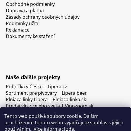
Obchodné podmienky
Doprava a platba
Zásady ochrany osobných údajov
Podmínky užití
Reklamace
Dokumenty ke stažení
Naše ďalšie projekty
Pobočka v Česku | Lipera.cz
Sortiment pre pivovary | Lipera.beer
Plniaca linky Lipera | Plniaca-linka.sk
Predaj vín z celého sveta | Vinozoom.sk
Tento web používá soubory cookie. Dalším
procházením tohoto webu vyjadřujete souhlas s jejich
používáním.. Více informací
zde
.