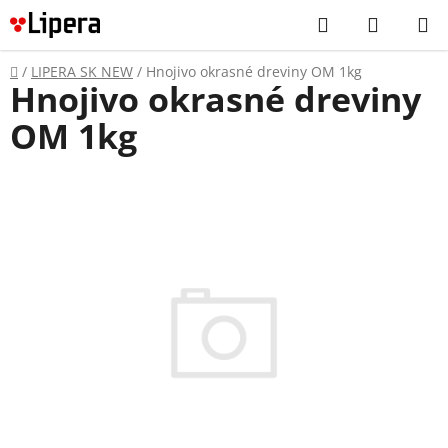
Prejsť
Hľadať
NÁKUP
na
KOŠÍK
obsah
Domov
/
LIPERA SK NEW
/
Hnojivo okrasné dreviny OM 1kg
Hnojivo okrasné dreviny
OM 1kg