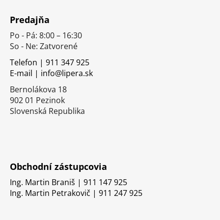
Z
á
Predajňa
p
Po - Pá: 8:00 – 16:30
ä
So - Ne: Zatvorené
t
i
Telefon | 911 347 925
E-mail | info@lipera.sk
e
Bernolákova 18
902 01 Pezinok
Slovenská Republika
Obchodní zástupcovia
Ing. Martin Braniš | 911 147 925
Ing. Martin Petrakovič | 911 247 925