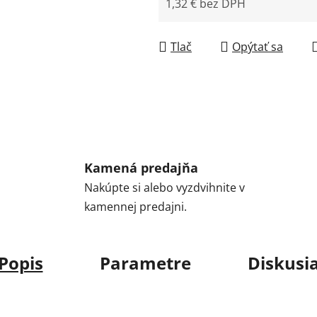
1,32 € bez DPH
Jednotková cena:
Tlač
Opýtať sa
Kamená predajňa
Nakúpte si alebo vyzdvihnite v
kamennej predajni.
Popis
Parametre
Diskusi