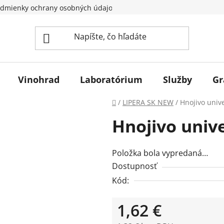
dmienky ochrany osobných údajov
Vinohrad
Laboratórium
Služby
Gr
Domov
/
LIPERA SK NEW
/
Hnojivo univ
Hnojivo univ
Položka bola vypredaná…
Dostupnosť
Kód:
1,62 €