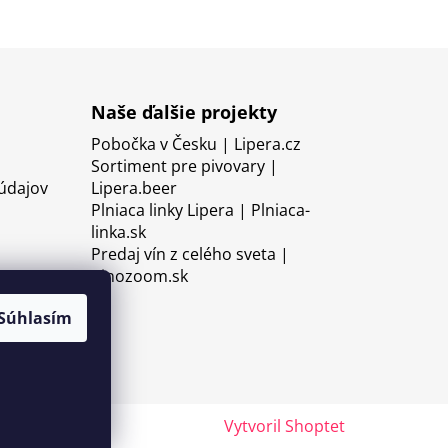
Naše ďalšie projekty
Pobočka v Česku | Lipera.cz
Sortiment pre pivovary |
údajov
Lipera.beer
Plniaca linky Lipera | Plniaca-
linka.sk
Predaj vín z celého sveta |
Vinozoom.sk
Súhlasím
Vytvoril Shoptet