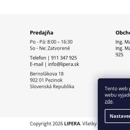
Z
á
Predajňa
Obcho
p
Po - Pá: 8:00 – 16:30
Ing. M
ä
So - Ne: Zatvorené
Ing. M
t
925
Telefon | 911 347 925
i
E-mail | info@lipera.sk
e
Bernolákova 18
902 01 Pezinok
Slovenská Republika
Tento web 
webu vyjadř
zde
.
Nastave
Copyright 2026
LIPERA
. Všetky práva vyhrade