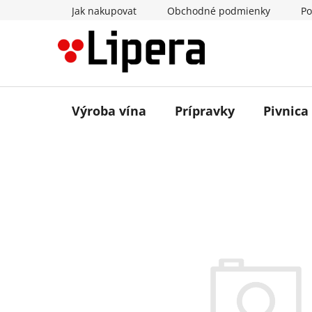
Prejsť
Jak nakupovat
Obchodné podmienky
Po
na
obsah
Výroba vína
Prípravky
Pivnica