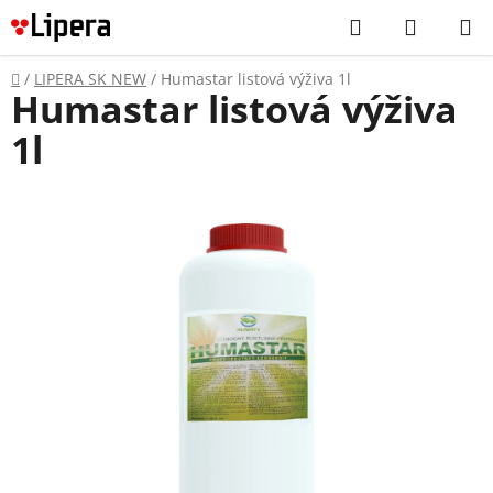
Prejsť
Hľadať
NÁKUP
na
KOŠÍK
obsah
Domov
/
LIPERA SK NEW
/
Humastar listová výživa 1l
Humastar listová výživa
1l