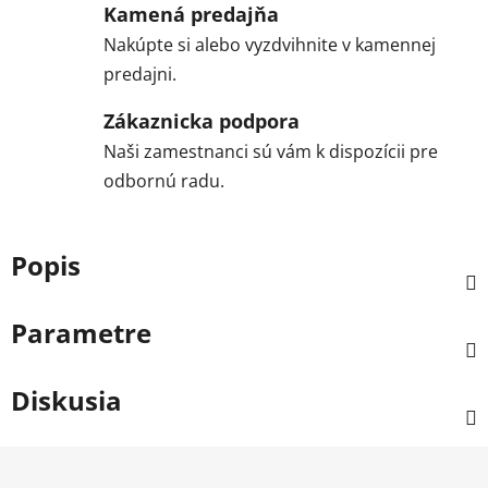
Kamená predajňa
Nakúpte si alebo vyzdvihnite v kamennej
predajni.
Zákaznicka podpora
Naši zamestnanci sú vám k dispozícii pre
odbornú radu.
Popis
Parametre
Diskusia
Z
á