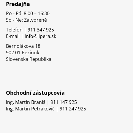
Predajňa
p
Po - Pá: 8:00 – 16:30
ä
So - Ne: Zatvorené
t
i
Telefon | 911 347 925
E-mail | info@lipera.sk
e
Bernolákova 18
902 01 Pezinok
Slovenská Republika
Obchodní zástupcovia
Ing. Martin Braniš | 911 147 925
Ing. Martin Petrakovič | 911 247 925