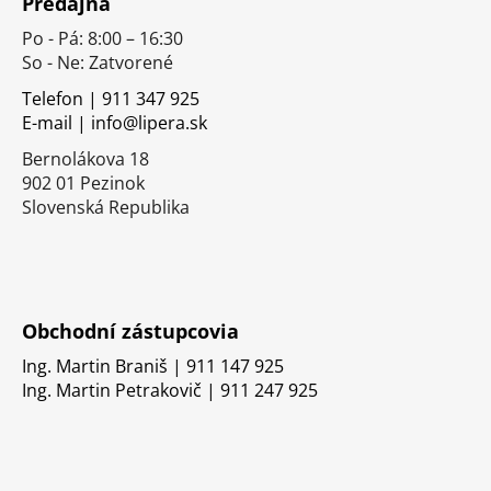
Predajňa
p
Po - Pá: 8:00 – 16:30
ä
So - Ne: Zatvorené
t
i
Telefon | 911 347 925
E-mail | info@lipera.sk
e
Bernolákova 18
902 01 Pezinok
Slovenská Republika
Obchodní zástupcovia
Ing. Martin Braniš | 911 147 925
Ing. Martin Petrakovič | 911 247 925