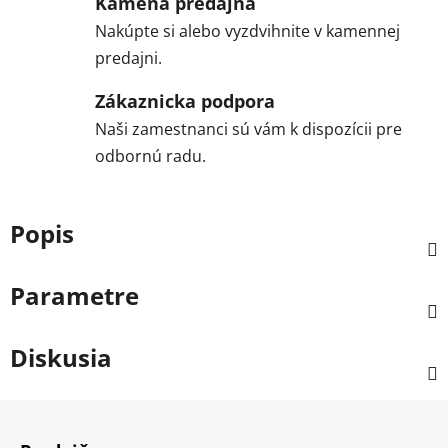
Kamená predajňa
Nakúpte si alebo vyzdvihnite v kamennej
predajni.
Zákaznicka podpora
Naši zamestnanci sú vám k dispozícii pre
odbornú radu.
Popis
Parametre
Diskusia
Z
á